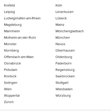
Krefeld
Köln
Leipzig
Leverkusen
Ludwigshafen-am-Rhein
Lübeck
Magdeburg
Mainz
Mannheim
Mönchen­gladbach
Mülheim-an-der-Ruhr
München
Münster
Neuss
Nürnberg
Oberhausen
Offenbach-am-Main
Oldenburg
Osnabrück
Paderborn
Potsdam
Regensburg
Rostock
Saarbrücken
Solingen
Stuttgart
Wien
Wiesbaden
Wuppertal
Würzburg
Zürich