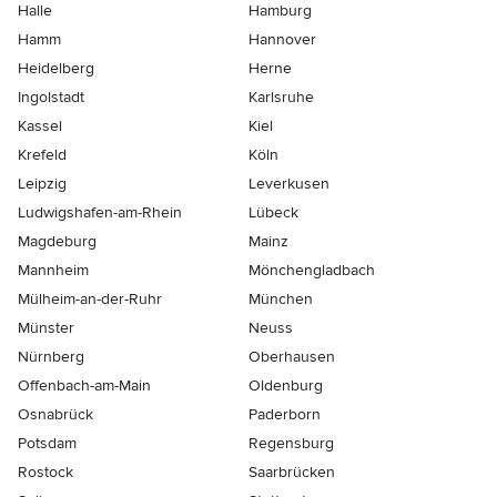
Halle
Hamburg
Hamm
Hannover
Heidelberg
Herne
Ingolstadt
Karlsruhe
Kassel
Kiel
Krefeld
Köln
Leipzig
Leverkusen
Ludwigshafen-am-Rhein
Lübeck
Magdeburg
Mainz
Mannheim
Mönchen­gladbach
Mülheim-an-der-Ruhr
München
Münster
Neuss
Nürnberg
Oberhausen
Offenbach-am-Main
Oldenburg
Osnabrück
Paderborn
Potsdam
Regensburg
Rostock
Saarbrücken