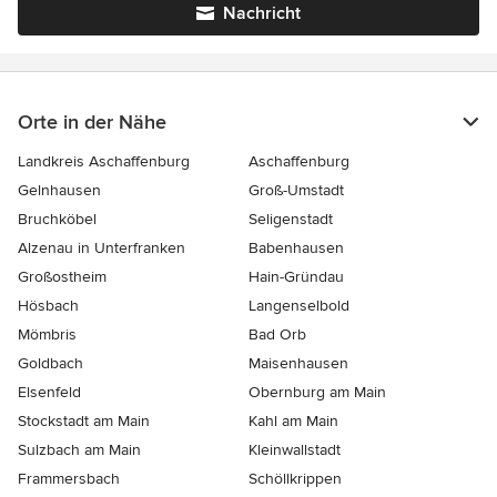
Nachricht
Orte in der Nähe
Landkreis Aschaffenburg
Aschaffenburg
Gelnhausen
Groß-Umstadt
Bruchköbel
Seligenstadt
Alzenau in Unterfranken
Babenhausen
Großostheim
Hain-Gründau
Hösbach
Langenselbold
Mömbris
Bad Orb
Goldbach
Maisenhausen
Elsenfeld
Obernburg am Main
Stockstadt am Main
Kahl am Main
Sulzbach am Main
Kleinwallstadt
Frammersbach
Schöllkrippen