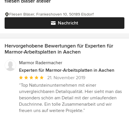
fliesen bläser atelier
Fliesen Bläser, Frankeshoven 10, 50189 Elsdorf
Nachricht
Hervorgehobene Bewertungen für Experten für
Marmor-Arbeitsplatten in Aachen
Marmor Radermacher
Experten für Marmor-Arbeitsplatten in Aachen
Durchschnittliche
21. November 2019
Bewertung:
“Top Natursteinunternehmen mit einer
5
unvergleichbaren Detailqualität. Hier sieht man das
von
besonders schön am Detail mit der umlaufenden
5
Duschrinne. Ein tolle Zusammenarbeit und wir
Sternen
freuen uns auf weitere Projekte.”