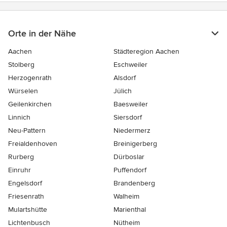
Orte in der Nähe
Aachen
Städteregion Aachen
Stolberg
Eschweiler
Herzogenrath
Alsdorf
Würselen
Jülich
Geilenkirchen
Baesweiler
Linnich
Siersdorf
Neu-Pattern
Niedermerz
Freialdenhoven
Breinigerberg
Rurberg
Dürboslar
Einruhr
Puffendorf
Engelsdorf
Brandenberg
Friesenrath
Walheim
Mulartshütte
Marienthal
Lichtenbusch
Nütheim