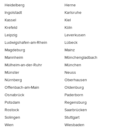
Heidelberg
Herne
Ingolstadt
Karlsruhe
Kassel
Kiel
Krefeld
Köln
Leipzig
Leverkusen
Ludwigshafen-am-Rhein
Lübeck
Magdeburg
Mainz
Mannheim
Mönchen­gladbach
Mülheim-an-der-Ruhr
München
Münster
Neuss
Nürnberg
Oberhausen
Offenbach-am-Main
Oldenburg
Osnabrück
Paderborn
Potsdam
Regensburg
Rostock
Saarbrücken
Solingen
Stuttgart
Wien
Wiesbaden