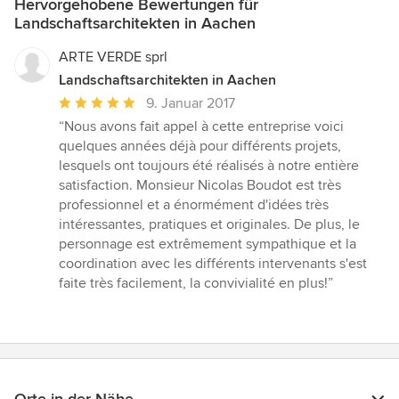
Hervorgehobene Bewertungen für
Landschaftsarchitekten in Aachen
ARTE VERDE sprl
Landschaftsarchitekten in Aachen
Durchschnittliche
9. Januar 2017
Bewertung:
“Nous avons fait appel à cette entreprise voici
5
quelques années déjà pour différents projets,
von
lesquels ont toujours été réalisés à notre entière
5
satisfaction. Monsieur Nicolas Boudot est très
Sternen
professionnel et a énormément d'idées très
intéressantes, pratiques et originales. De plus, le
personnage est extrêmement sympathique et la
coordination avec les différents intervenants s'est
faite très facilement, la convivialité en plus!”