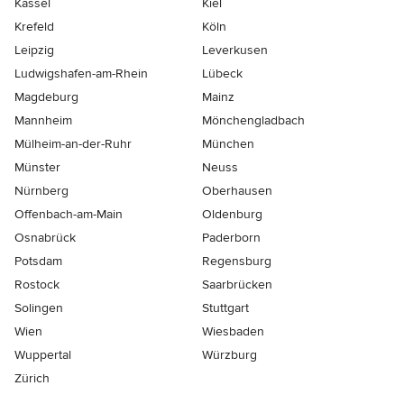
Kassel
Kiel
Krefeld
Köln
Leipzig
Leverkusen
Ludwigshafen-am-Rhein
Lübeck
Magdeburg
Mainz
Mannheim
Mönchen­gladbach
Mülheim-an-der-Ruhr
München
Münster
Neuss
Nürnberg
Oberhausen
Offenbach-am-Main
Oldenburg
Osnabrück
Paderborn
Potsdam
Regensburg
Rostock
Saarbrücken
Solingen
Stuttgart
Wien
Wiesbaden
Wuppertal
Würzburg
Zürich