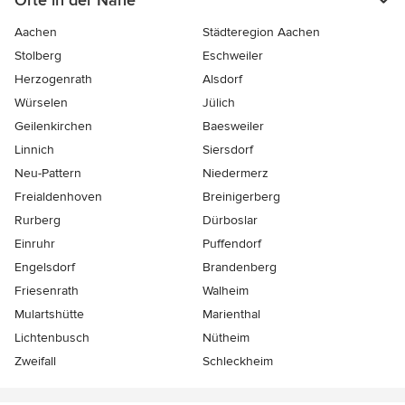
Orte in der Nähe
Aachen
Städteregion Aachen
Stolberg
Eschweiler
Herzogenrath
Alsdorf
Würselen
Jülich
Geilenkirchen
Baesweiler
Linnich
Siersdorf
Neu-Pattern
Niedermerz
Freialdenhoven
Breinigerberg
Rurberg
Dürboslar
Einruhr
Puffendorf
Engelsdorf
Brandenberg
Friesenrath
Walheim
Mulartshütte
Marienthal
Lichtenbusch
Nütheim
Zweifall
Schleckheim