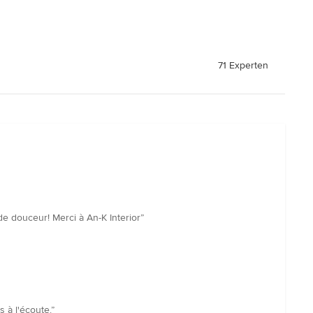
71 Experten
e douceur! Merci à An-K Interior”
 à l'écoute.”