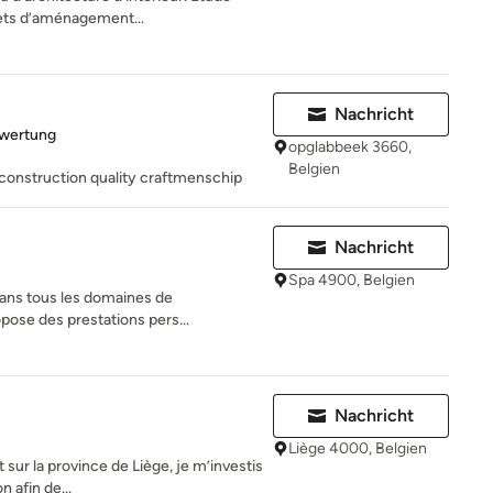
jets d’aménagement...
Nachricht
rtung: 5 von 5 Sternen
ewertung
opglabbeek 3660,
Belgien
 construction quality craftmenschip
Nachricht
Spa 4900, Belgien
 dans tous les domaines de
pose des prestations pers...
Nachricht
Liège 4000, Belgien
t sur la province de Liège, je m’investis
 afin de...