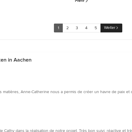
Mehr
Weiter
1
2
3
4
5
ten in Aachen
s matières, Anne-Catherine nous a permis de créer un havre de paix et d
hy dans la réalisation de notre projet. Très bon suivi, réactive et très