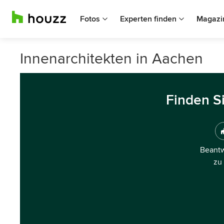
Fotos
Experten finden
Magazi
Innenarchitekten in Aachen
Finden S
Beantw
zu