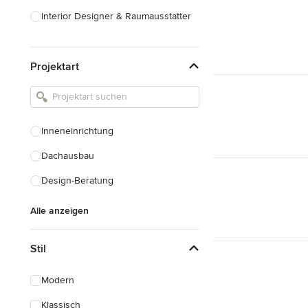
Interior Designer & Raumausstatter
Küchenplanung
Projektart
Landschaftsarchitekten
Armaturen & Sanitärbedarf
Beleuchtung
Inneneinrichtung
Einbauschränke
Dachausbau
Alle anzeigen
Design-Beratung
Alle anzeigen
Stil
Modern
Klassisch