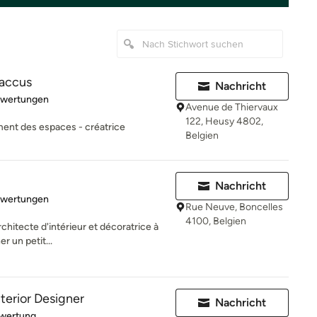
accus
Nachricht
rtung: 5 von 5 Sternen
ewertungen
Avenue de Thiervaux
122, Heusy 4802,
ment des espaces - créatrice
Belgien
Nachricht
rtung: 4.7 von 5 Sternen
ewertungen
Rue Neuve, Boncelles
4100, Belgien
rchitecte d'intérieur et décoratrice à
r un petit...
terior Designer
Nachricht
rtung: 5 von 5 Sternen
ewertung