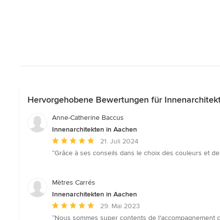
Hervorgehobene Bewertungen für Innenarchitek
Anne-Catherine Baccus
Innenarchitekten in Aachen
Durchschnittliche
21. Juli 2024
Bewertung:
“Grâce à ses conseils dans le choix des couleurs et de
5
von
5
Mètres Carrés
Sternen
Innenarchitekten in Aachen
Durchschnittliche
29. Mai 2023
Bewertung:
“Nous sommes super contents de l'accompagnement de Cat