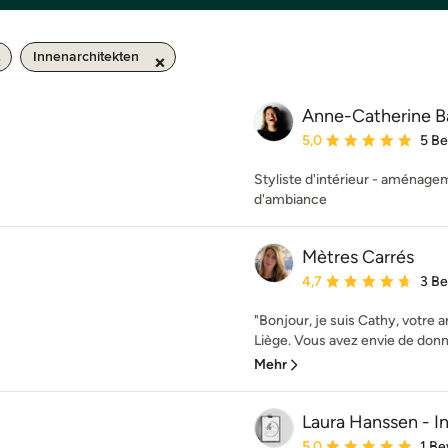
Innenarchitekten
Anne-Catherine B
Durchschnittliche Bewe
5,0
5 B
Styliste d'intérieur - aménage
d'ambiance
Mètres Carrés
Durchschnittliche Bewe
4,7
3 B
"Bonjour, je suis Cathy, votre a
Liège. Vous avez envie de donne
Mehr
Laura Hanssen - In
Durchschnittliche Bewe
5,0
1 B