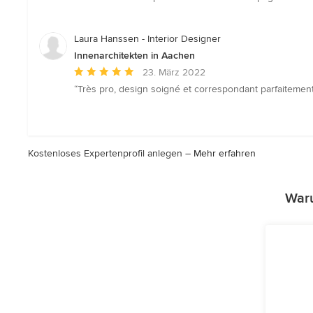
5
von
5
Laura Hanssen - Interior Designer
Sternen
Innenarchitekten in Aachen
Durchschnittliche
23. März 2022
Bewertung:
“Très pro, design soigné et correspondant parfaitement
5
von
5
Sternen
Kostenloses Expertenprofil anlegen –
Mehr erfahren
Waru