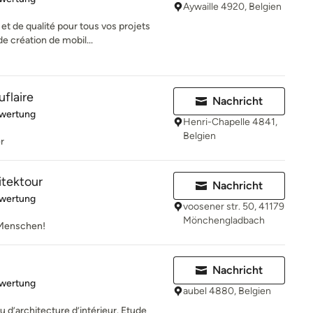
Aywaille 4920, Belgien
et de qualité pour tous vos projets
 création de mobil...
uflaire
Nachricht
rtung: 5 von 5 Sternen
ewertung
Henri-Chapelle 4841,
Belgien
r
itektour
Nachricht
rtung: 5 von 5 Sternen
ewertung
voosener str. 50, 41179
Mönchengladbach
 Menschen!
Nachricht
rtung: 5 von 5 Sternen
ewertung
aubel 4880, Belgien
 d’architecture d’intérieur. Etude