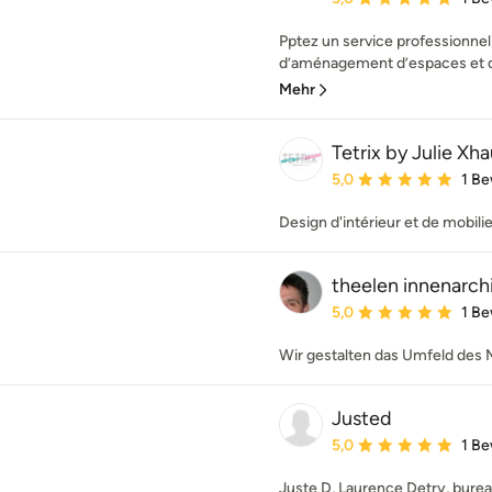
Pptez un service professionnel 
d’aménagement d’espaces et de
Mehr
Tetrix by Julie Xha
Durchschnittliche Bewe
5,0
1 B
Design d'intérieur et de mobilie
theelen innenarch
Durchschnittliche Bewe
5,0
1 B
Wir gestalten das Umfeld des
Justed
Durchschnittliche Bewe
5,0
1 B
Juste D, Laurence Detry, bureau