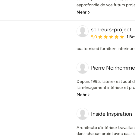
approfondie de vos futurs pro
Mehr
schreurs-project
Durchschnittliche Bewe
5,0
1 B
customised furniture interieur
Pierre Noirhomme
Depuis 1995, l'atelier est actif
l'aménagement intérieur et pro
Mehr
Inside Inspiration
Architecte d’intérieur travaillan
dans chaque projet avec passion