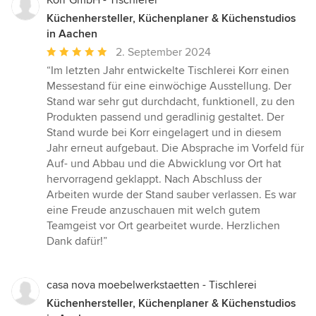
Korr GmbH - Tischlerei
Küchenhersteller, Küchenplaner & Küchenstudios
in Aachen
Durchschnittliche
2. September 2024
Bewertung:
“Im letzten Jahr entwickelte Tischlerei Korr einen
5
Messestand für eine einwöchige Ausstellung. Der
von
Stand war sehr gut durchdacht, funktionell, zu den
5
Produkten passend und geradlinig gestaltet. Der
Sternen
Stand wurde bei Korr eingelagert und in diesem
Jahr erneut aufgebaut. Die Absprache im Vorfeld für
Auf- und Abbau und die Abwicklung vor Ort hat
hervorragend geklappt. Nach Abschluss der
Arbeiten wurde der Stand sauber verlassen. Es war
eine Freude anzuschauen mit welch gutem
Teamgeist vor Ort gearbeitet wurde. Herzlichen
Dank dafür!”
casa nova moebelwerkstaetten - Tischlerei
Küchenhersteller, Küchenplaner & Küchenstudios