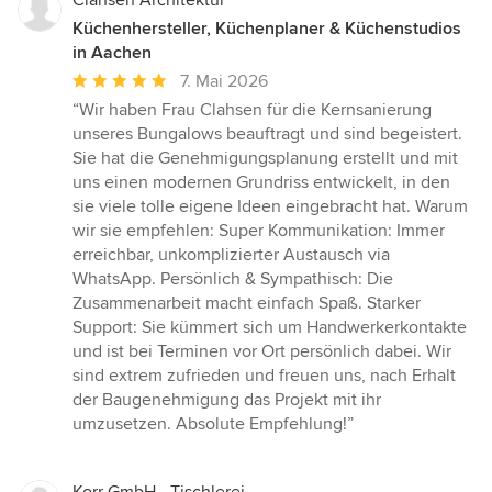
Clahsen Architektur
Küchenhersteller, Küchenplaner & Küchenstudios
in Aachen
Durchschnittliche
7. Mai 2026
Bewertung:
“Wir haben Frau Clahsen für die Kernsanierung
5
unseres Bungalows beauftragt und sind begeistert.
von
Sie hat die Genehmigungsplanung erstellt und mit
5
uns einen modernen Grundriss entwickelt, in den
Sternen
sie viele tolle eigene Ideen eingebracht hat. Warum
wir sie empfehlen: Super Kommunikation: Immer
erreichbar, unkomplizierter Austausch via
WhatsApp. Persönlich & Sympathisch: Die
Zusammenarbeit macht einfach Spaß. Starker
Support: Sie kümmert sich um Handwerkerkontakte
und ist bei Terminen vor Ort persönlich dabei. Wir
sind extrem zufrieden und freuen uns, nach Erhalt
der Baugenehmigung das Projekt mit ihr
umzusetzen. Absolute Empfehlung!”