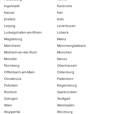
Ingolstadt
Karlsruhe
Kassel
Kiel
Krefeld
Köln
Leipzig
Leverkusen
Ludwigshafen-am-Rhein
Lübeck
Magdeburg
Mainz
Mannheim
Mönchen­gladbach
Mülheim-an-der-Ruhr
München
Münster
Neuss
Nürnberg
Oberhausen
Offenbach-am-Main
Oldenburg
Osnabrück
Paderborn
Potsdam
Regensburg
Rostock
Saarbrücken
Solingen
Stuttgart
Wien
Wiesbaden
Wuppertal
Würzburg