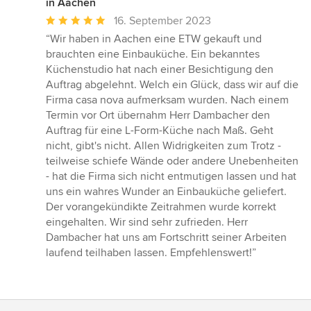
in Aachen
Durchschnittliche
16. September 2023
Bewertung:
“Wir haben in Aachen eine ETW gekauft und
5
brauchten eine Einbauküche. Ein bekanntes
von
Küchenstudio hat nach einer Besichtigung den
5
Auftrag abgelehnt. Welch ein Glück, dass wir auf die
Sternen
Firma casa nova aufmerksam wurden. Nach einem
Termin vor Ort übernahm Herr Dambacher den
Auftrag für eine L-Form-Küche nach Maß. Geht
nicht, gibt's nicht. Allen Widrigkeiten zum Trotz -
teilweise schiefe Wände oder andere Unebenheiten
- hat die Firma sich nicht entmutigen lassen und hat
uns ein wahres Wunder an Einbauküche geliefert.
Der vorangekündikte Zeitrahmen wurde korrekt
eingehalten. Wir sind sehr zufrieden. Herr
Dambacher hat uns am Fortschritt seiner Arbeiten
laufend teilhaben lassen. Empfehlenswert!”