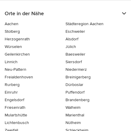
Orte in der Nähe
Aachen
Städteregion Aachen
Stolberg
Eschweiler
Herzogenrath
Alsdorf
Würselen
Jülich
Geilenkirchen
Baesweiler
Linnich
Siersdorf
Neu-Pattern
Niedermerz
Freialdenhoven
Breinigerberg
Rurberg
Dürboslar
Einruhr
Puffendorf
Engelsdorf
Brandenberg
Friesenrath
Walheim
Mulartshütte
Marienthal
Lichtenbusch
Nütheim
Zweifall
Schleckheim