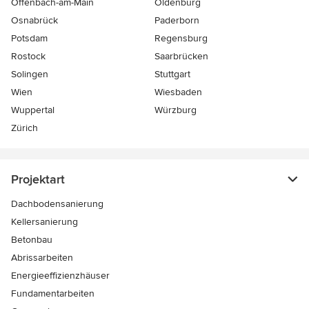
Offenbach-am-Main
Oldenburg
Osnabrück
Paderborn
Potsdam
Regensburg
Rostock
Saarbrücken
Solingen
Stuttgart
Wien
Wiesbaden
Wuppertal
Würzburg
Zürich
Projektart
Dachbodensanierung
Kellersanierung
Betonbau
Abrissarbeiten
Energieeffizienzhäuser
Fundamentarbeiten