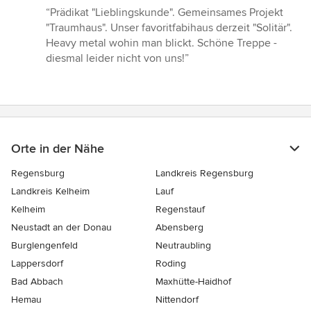
Bewertung:
“Prädikat "Lieblingskunde". Gemeinsames Projekt
5
"Traumhaus". Unser favoritfabihaus derzeit "Solitär".
von
Heavy metal wohin man blickt. Schöne Treppe -
5
diesmal leider nicht von uns!”
Sternen
Orte in der Nähe
Regensburg
Landkreis Regensburg
Landkreis Kelheim
Lauf
Kelheim
Regenstauf
Neustadt an der Donau
Abensberg
Burglengenfeld
Neutraubling
Lappersdorf
Roding
Bad Abbach
Maxhütte-Haidhof
Hemau
Nittendorf