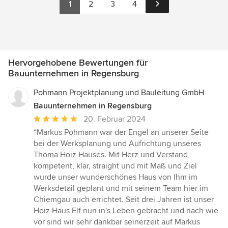
1
2
3
4
Hervorgehobene Bewertungen für
Bauunternehmen in Regensburg
Pohmann Projektplanung und Bauleitung GmbH
Bauunternehmen in Regensburg
Durchschnittliche
20. Februar 2024
Bewertung:
“Markus Pohmann war der Engel an unserer Seite
5
bei der Werksplanung und Aufrichtung unseres
von
Thoma Hoiz Hauses. Mit Herz und Verstand,
5
kompetent, klar, straight und mit Maß und Ziel
Sternen
wurde unser wunderschönes Haus von Ihm im
Werksdetail geplant und mit seinem Team hier im
Chiemgau auch errichtet. Seit drei Jahren ist unser
Hoiz Haus Elf nun in's Leben gebracht und nach wie
vor sind wir sehr dankbar seinerzeit auf Markus