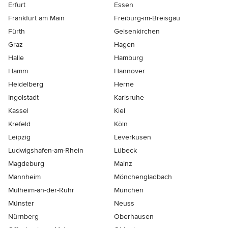
Erfurt
Essen
Frankfurt am Main
Freiburg-im-Breisgau
Fürth
Gelsenkirchen
Graz
Hagen
Halle
Hamburg
Hamm
Hannover
Heidelberg
Herne
Ingolstadt
Karlsruhe
Kassel
Kiel
Krefeld
Köln
Leipzig
Leverkusen
Ludwigshafen-am-Rhein
Lübeck
Magdeburg
Mainz
Mannheim
Mönchen­gladbach
Mülheim-an-der-Ruhr
München
Münster
Neuss
Nürnberg
Oberhausen