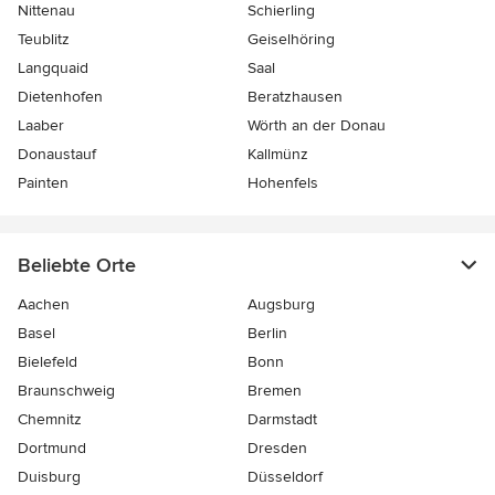
Nittenau
Schierling
Teublitz
Geiselhöring
Langquaid
Saal
Dietenhofen
Beratzhausen
Laaber
Wörth an der Donau
Donaustauf
Kallmünz
Painten
Hohenfels
Beliebte Orte
Aachen
Augsburg
Basel
Berlin
Bielefeld
Bonn
Braunschweig
Bremen
Chemnitz
Darmstadt
Dortmund
Dresden
Duisburg
Düsseldorf