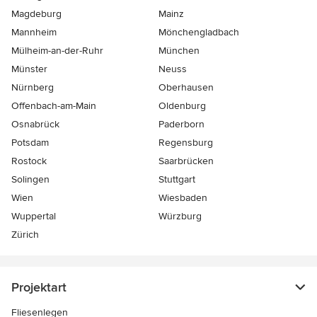
Magdeburg
Mainz
Mannheim
Mönchen­gladbach
Mülheim-an-der-Ruhr
München
Münster
Neuss
Nürnberg
Oberhausen
Offenbach-am-Main
Oldenburg
Osnabrück
Paderborn
Potsdam
Regensburg
Rostock
Saarbrücken
Solingen
Stuttgart
Wien
Wiesbaden
Wuppertal
Würzburg
Zürich
Projektart
Fliesenlegen