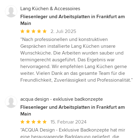
Lang Küchen & Accessoires
Fliesenleger und Arbeitsplatten in Frankfurt am
Main
Durchschnittliche
2. Juli 2025
Bewertung:
“Nach professionellen und konstruktiven
5
Gesprächen installierte Lang Küchen unsere
von
Wunschküche. Die Arbeiten wurden sauber und
5
termingerecht ausgeführt. Das Ergebnis war
Sternen
hervorragend. Wir empfehlen Lang Küchen gerne
weiter. Vielen Dank an das gesamte Team für die
Freundlichkeit, Zuverlässigkeit und Professionalität.”
acqua design - exklusive badkonzepte
Fliesenleger und Arbeitsplatten in Frankfurt am
Main
Durchschnittliche
15. Februar 2024
Bewertung:
“ACQUA Design - Exklusive Badkonzepte hat mir
5
eine herausragende Badplanung geliefert, die