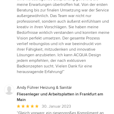
von
meine Erwartungen übertroffen hat. Von der ersten
5
Beratung bis zur finalen Umsetzung war der Service
Sternen
außergewöhnlich. Das Team war nicht nur
professionell, sondern auch äußerst einfühlsam und
kreativ in ihren Vorschlägen. Sie haben meine
Bedürfnisse wirklich verstanden und konnten meine
Vision perfekt umsetzen. Der gesamte Prozess
verlief reibungslos und ich war beeindruckt von
ihrer Fähigkeit, mitzudenken und innovative
Lösungen anzubieten. Ich kann ACQUA Design
jedem empfehlen, der nach exklusiven
Badkonzepten sucht. Vielen Dank für eine
herausragende Erfahrung!”
Andy Führer Heizung & Sanitär
Fliesenleger und Arbeitsplatten in Frankfurt am
Main
Durchschnittliche
30. Januar 2023
Bewertung:
“Gleich vorweg: ein riesengroßes Kompliment an