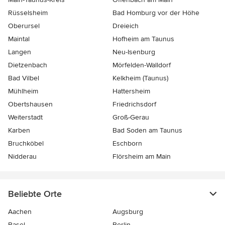
Rüsselsheim
Bad Homburg vor der Höhe
Oberursel
Dreieich
Maintal
Hofheim am Taunus
Langen
Neu-Isenburg
Dietzenbach
Mörfelden-Walldorf
Bad Vilbel
Kelkheim (Taunus)
Mühlheim
Hattersheim
Obertshausen
Friedrichsdorf
Weiterstadt
Groß-Gerau
Karben
Bad Soden am Taunus
Bruchköbel
Eschborn
Nidderau
Flörsheim am Main
Beliebte Orte
Aachen
Augsburg
Basel
Berlin