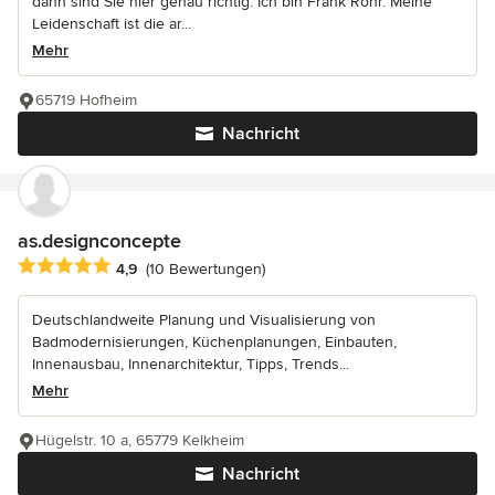
dann sind Sie hier genau richtig. Ich bin Frank Rohr. Meine
Leidenschaft ist die ar...
Mehr
65719 Hofheim
Nachricht
as.designconcepte
Durchschnittliche Bewertung: 4.9 von 5 Sternen
4,9
(10 Bewertungen)
Deutschlandweite Planung und Visualisierung von
Badmodernisierungen, Küchenplanungen, Einbauten,
Innenausbau, Innenarchitektur, Tipps, Trends...
Mehr
Hügelstr. 10 a, 65779 Kelkheim
Nachricht