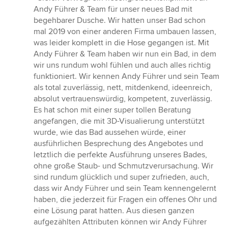
5
Andy Führer & Team für unser neues Bad mit
von
begehbarer Dusche. Wir hatten unser Bad schon
5
mal 2019 von einer anderen Firma umbauen lassen,
Sternen
was leider komplett in die Hose gegangen ist. Mit
Andy Führer & Team haben wir nun ein Bad, in dem
wir uns rundum wohl fühlen und auch alles richtig
funktioniert. Wir kennen Andy Führer und sein Team
als total zuverlässig, nett, mitdenkend, ideenreich,
absolut vertrauenswürdig, kompetent, zuverlässig.
Es hat schon mit einer super tollen Beratung
angefangen, die mit 3D-Visualierung unterstützt
wurde, wie das Bad aussehen würde, einer
ausführlichen Besprechung des Angebotes und
letztlich die perfekte Ausführung unseres Bades,
ohne große Staub- und Schmutzverursachung. Wir
sind rundum glücklich und super zufrieden, auch,
dass wir Andy Führer und sein Team kennengelernt
haben, die jederzeit für Fragen ein offenes Ohr und
eine Lösung parat hatten. Aus diesen ganzen
aufgezählten Attributen können wir Andy Führer