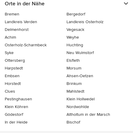
Orte in der Nähe
Bremen
Bergedorf
Landkreis Verden
Landkreis Osterholz
Delmenhorst
Vegesack
Achim
Weyhe
Osterholz-Scharmbeck
Huchting
Syke
Neu Wulmstorf
Ottersberg
Elsfleth
Harpstedt
Morsum
Embsen
Ahsen-Oetzen
Horstedt
Brinkum
Clues
Mahlstedt
Pestinghausen
Klein Hollwedel
Klein Köhren
Nordwohlde
Gödestorf
Altholtum in der Marsch
In der Heide
Bischof