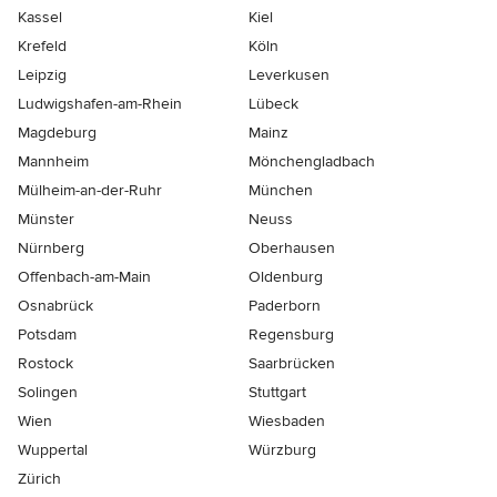
Kassel
Kiel
Krefeld
Köln
Leipzig
Leverkusen
Ludwigshafen-am-Rhein
Lübeck
Magdeburg
Mainz
Mannheim
Mönchen­gladbach
Mülheim-an-der-Ruhr
München
Münster
Neuss
Nürnberg
Oberhausen
Offenbach-am-Main
Oldenburg
Osnabrück
Paderborn
Potsdam
Regensburg
Rostock
Saarbrücken
Solingen
Stuttgart
Wien
Wiesbaden
Wuppertal
Würzburg
Zürich