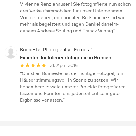
5
Vivienne Renziehausen! Sie fotografierte nun schon
von
drei Verkaufsimmobilien für unser Unternehmen.
5
Von der neuen, emotionalen Bildsprache sind wir
Sternen
mehr als begeistert und sagen Danke! daheim-
daheim Andreas Spuling und Franck Winnig”
Burmester Photography - Fotograf
Experten für Interieurfotografie in Bremen
Durchschnittliche
21. April 2016
Bewertung:
“Christian Burmester ist der richtige Fotograf, um
5
Häuser stimmungsvoll in Szene zu setzen. Wir
von
haben bereits viele unserer Projekte fotografieren
5
lassen und konnten uns jederzeit auf sehr gute
Sternen
Ergbnisse verlassen.”