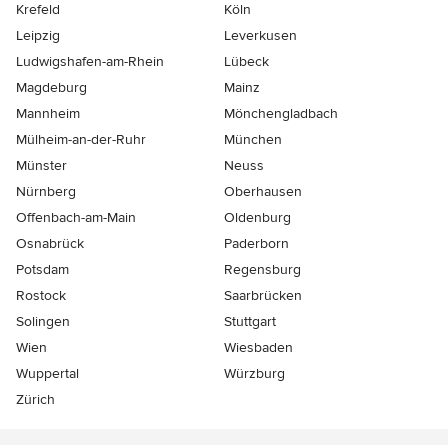
Krefeld
Köln
Leipzig
Leverkusen
Ludwigshafen-am-Rhein
Lübeck
Magdeburg
Mainz
Mannheim
Mönchen­gladbach
Mülheim-an-der-Ruhr
München
Münster
Neuss
Nürnberg
Oberhausen
Offenbach-am-Main
Oldenburg
Osnabrück
Paderborn
Potsdam
Regensburg
Rostock
Saarbrücken
Solingen
Stuttgart
Wien
Wiesbaden
Wuppertal
Würzburg
Zürich