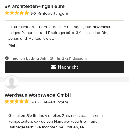
3K architekten+ingenieure
Durchschnittliche Bewertung: 5 von 5 Sternen
5,0
(9 Bewertungen)
3K architekten + ingenieure ist ein junges, interdisziplinär
tätiges Planungs- und Bauträgerbüro. 3K – das sind Birgit,
Jonas und Markus Kreis...
Mehr
Friedrich Ludwig Jahn Str. 1a, 27211 Bassum
Nachricht
Werkhaus Worpswede GmbH
Durchschnittliche Bewertung: 5 von 5 Sternen
5,0
(3 Bewertungen)
Gestalten Sie Ihr individuelles Zuhause zusammen mit
kompetenten, exklusiven Handwerkspartnern und
Baubegleitern! Sie möchten neu bauen, re...