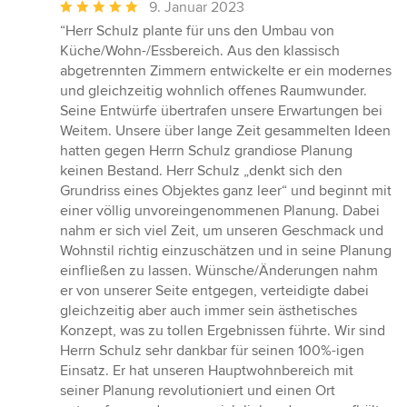
Durchschnittliche
9. Januar 2023
Bewertung:
“Herr Schulz plante für uns den Umbau von
5
Küche/Wohn-/Essbereich. Aus den klassisch
von
abgetrennten Zimmern entwickelte er ein modernes
5
und gleichzeitig wohnlich offenes Raumwunder.
Sternen
Seine Entwürfe übertrafen unsere Erwartungen bei
Weitem. Unsere über lange Zeit gesammelten Ideen
hatten gegen Herrn Schulz grandiose Planung
keinen Bestand. Herr Schulz „denkt sich den
Grundriss eines Objektes ganz leer“ und beginnt mit
einer völlig unvoreingenommenen Planung. Dabei
nahm er sich viel Zeit, um unseren Geschmack und
Wohnstil richtig einzuschätzen und in seine Planung
einfließen zu lassen. Wünsche/Änderungen nahm
er von unserer Seite entgegen, verteidigte dabei
gleichzeitig aber auch immer sein ästhetisches
Konzept, was zu tollen Ergebnissen führte. Wir sind
Herrn Schulz sehr dankbar für seinen 100%-igen
Einsatz. Er hat unseren Hauptwohnbereich mit
seiner Planung revolutioniert und einen Ort