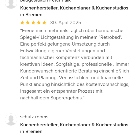
Küchenhersteller, Küchenplaner & Küchenstudios
in Bremen
Durchschnittliche
30. April 2025
Bewertung:
“Freue mich mehrmals täglich über harmonische
5
Spiegel-/ Lichtgestaltung in meinem "Retrobad".
von
Eine perfekt gelungene Umsetzung durch
5
Entwicklung eigener Vorstellungen und
Sternen
fachmännischer Kompetenz verbunden mit
kreativen Ideen. Sorgfältige, professionelle , immer
Kundenwunsch orientierte Beratung einschließlich
Zeit und Planung. Verlässlichkeit und finanzielle
Punktlandung hinsichtlich des Kostenvoranschlags,
insgesamt ein entspannter Prozess mit
nachhaltigem Superergebnis.”
schulz.rooms
Küchenhersteller, Küchenplaner & Küchenstudios
in Bremen