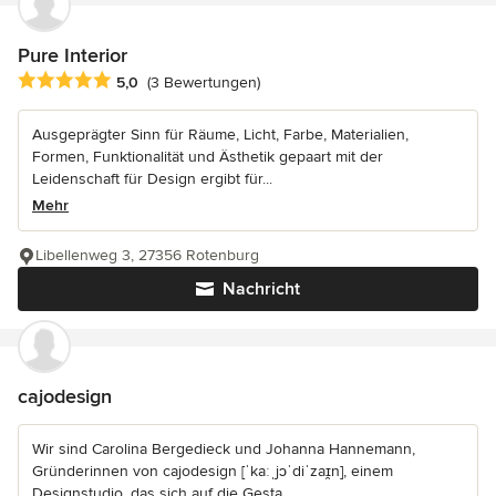
Pure Interior
Durchschnittliche Bewertung: 5 von 5 Sternen
5,0
(3 Bewertungen)
Ausgeprägter Sinn für Räume, Licht, Farbe, Materialien,
Formen, Funktionalität und Ästhetik gepaart mit der
Leidenschaft für Design ergibt für...
Mehr
Libellenweg 3, 27356 Rotenburg
Nachricht
cajodesign
Wir sind Carolina Bergedieck und Johanna Hannemann,
Gründerinnen von cajodesign [ˈkaːˌjɔˈdiˈzaɪ̯n], einem
Designstudio, das sich auf die Gesta...