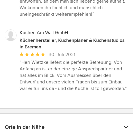
entworfen, an dem man sich liebend gerne aufhält.
Wir können ihn fachlich und menschlich
uneingeschränkt weiterempfehlen!”
Küchen Am Wall GmbH
Küchenhersteller, Küchenplaner & Küchenstudios
in Bremen
Durchschnittliche
30. Juli 2021
Bewertung:
“Herr Wietzke liefert die perfekte Betreuung: Von
5
Anfang an ist er der einzige Ansprechpartner und
von
hat alles im Blick. Vom Ausmessen über den
5
Entwurf und unsere vielen Fragen bis zum Einbau
Sternen
war er für uns da - und die Küche ist toll geworden.”
Orte in der Nähe