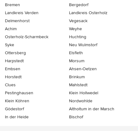
Bremen
Bergedorf
Landkreis Verden
Landkreis Osterholz
Delmenhorst
Vegesack
Achim
Weyhe
Osterholz-Scharmbeck
Huchting
Syke
Neu Wulmstorf
Ottersberg
Elsfleth
Harpstedt
Morsum
Embsen
Ahsen-Oetzen
Horstedt
Brinkum
Clues
Mahlstedt
Pestinghausen
Klein Hollwedel
Klein Köhren
Nordwohlde
Gödestorf
Altholtum in der Marsch
In der Heide
Bischof