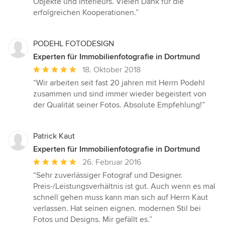
Objekte und Interieurs. Vielen Dank für die
erfolgreichen Kooperationen.”
PODEHL FOTODESIGN
Experten für Immobilienfotografie in Dortmund
Durchschnittliche
18. Oktober 2018
Bewertung:
“Wir arbeiten seit fast 20 jahren mit Herrn Podehl
5
zusammen und sind immer wieder begeistert von
von
der Qualität seiner Fotos. Absolute Empfehlung!”
5
Sternen
Patrick Kaut
Experten für Immobilienfotografie in Dortmund
Durchschnittliche
26. Februar 2016
Bewertung:
“Sehr zuverlässiger Fotograf und Designer.
5
Preis-/Leistungsverhältnis ist gut. Auch wenn es mal
von
schnell gehen muss kann man sich auf Herrn Kaut
5
verlassen. Hat seinen eignen. modernen Stil bei
Sternen
Fotos und Designs. Mir gefällt es.”