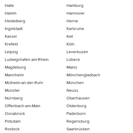
Halle
Hamburg
Hamm
Hannover
Heidelberg
Herne
Ingolstadt
Karlsruhe
Kassel
Kiel
Krefeld
Köln
Leipzig
Leverkusen
Ludwigshafen-am-Rhein
Lübeck
Magdeburg
Mainz
Mannheim
Mönchen­gladbach
Mülheim-an-der-Ruhr
München
Münster
Neuss
Nürnberg
Oberhausen
Offenbach-am-Main
Oldenburg
Osnabrück
Paderborn
Potsdam
Regensburg
Rostock
Saarbrücken