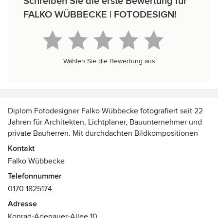
Schreiben Sie die erste Bewertung für
FALKO WÜBBECKE | FOTODESIGN!
Wählen Sie die Bewertung aus
Diplom Fotodesigner Falko Wübbecke fotografiert seit 22
Jahren für Architekten, Lichtplaner, Bauunternehmer und
private Bauherren. Mit durchdachten Bildkompositionen
erfasst er die Besonderheit jedes einzelnen Projektes.
Kontakt
Viele seiner Bilder sind im Architekturmagazin Stylus
Falko Wübbecke
publiziert.
Telefonnummer
Auszeichnungen:
0170 1825174
GERMAN-DESIGN-AWARD 2016
Adresse
Best of Houzz Design 2021
Konrad-Adenauer-Allee 10