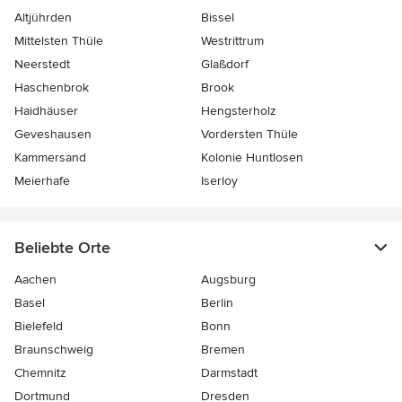
Altjührden
Bissel
Mittelsten Thüle
Westrittrum
Neerstedt
Glaßdorf
Haschenbrok
Brook
Haidhäuser
Hengsterholz
Geveshausen
Vordersten Thüle
Kammersand
Kolonie Huntlosen
Meierhafe
Iserloy
Beliebte Orte
Aachen
Augsburg
Basel
Berlin
Bielefeld
Bonn
Braunschweig
Bremen
Chemnitz
Darmstadt
Dortmund
Dresden