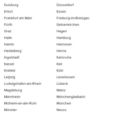
Duisburg
Düsseldorf
Erfurt
Essen
Frankfurt am Main
Freiburg-im-Breisgau
Fürth
Gelsenkirchen
Graz
Hagen
Halle
Hamburg
Hamm
Hannover
Heidelberg
Herne
Ingolstadt
Karlsruhe
Kassel
Kiel
Krefeld
Köln
Leipzig
Leverkusen
Ludwigshafen-am-Rhein
Lübeck
Magdeburg
Mainz
Mannheim
Mönchen­gladbach
Mülheim-an-der-Ruhr
München
Münster
Neuss