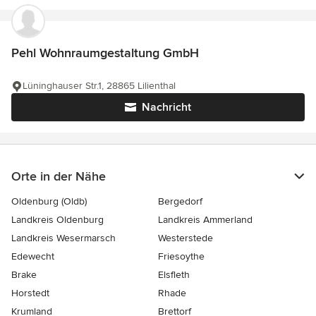
Pehl Wohnraumgestaltung GmbH
Lüninghauser Str.1, 28865 Lilienthal
Nachricht
Orte in der Nähe
Oldenburg (Oldb)
Bergedorf
Landkreis Oldenburg
Landkreis Ammerland
Landkreis Wesermarsch
Westerstede
Edewecht
Friesoythe
Brake
Elsfleth
Horstedt
Rhade
Krumland
Brettorf