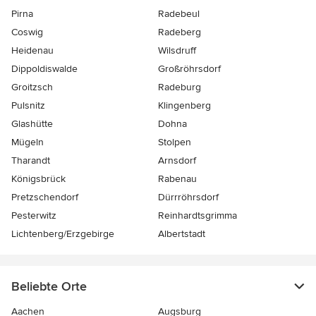
Pirna
Radebeul
Coswig
Radeberg
Heidenau
Wilsdruff
Dippoldiswalde
Großröhrsdorf
Groitzsch
Radeburg
Pulsnitz
Klingenberg
Glashütte
Dohna
Mügeln
Stolpen
Tharandt
Arnsdorf
Königsbrück
Rabenau
Pretzschendorf
Dürrröhrsdorf
Pesterwitz
Reinhardtsgrimma
Lichtenberg/Erzgebirge
Albertstadt
Beliebte Orte
Aachen
Augsburg