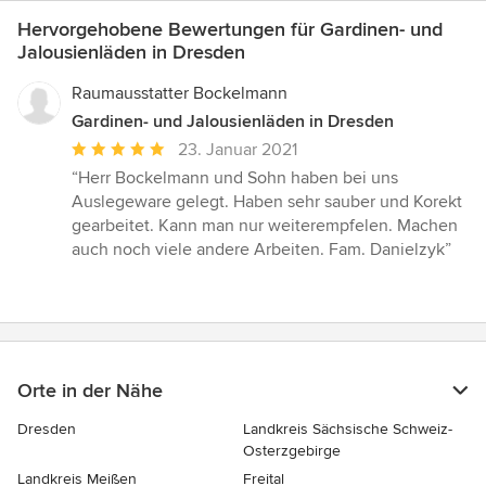
Hervorgehobene Bewertungen für Gardinen- und
Jalousienläden in Dresden
Raumausstatter Bockelmann
Gardinen- und Jalousienläden in Dresden
Durchschnittliche
23. Januar 2021
Bewertung:
“Herr Bockelmann und Sohn haben bei uns
5
Auslegeware gelegt. Haben sehr sauber und Korekt
von
gearbeitet. Kann man nur weiterempfelen. Machen
5
auch noch viele andere Arbeiten. Fam. Danielzyk”
Sternen
Orte in der Nähe
Dresden
Landkreis Sächsische Schweiz-
Osterzgebirge
Landkreis Meißen
Freital