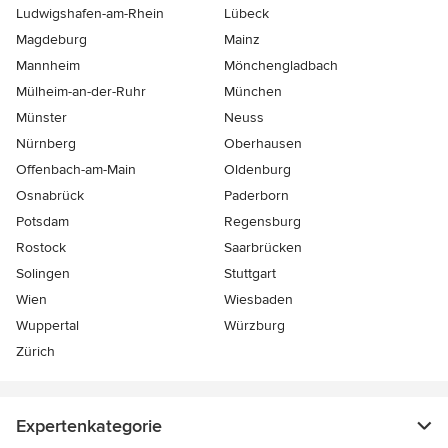
Ludwigshafen-am-Rhein
Lübeck
Magdeburg
Mainz
Mannheim
Mönchen­gladbach
Mülheim-an-der-Ruhr
München
Münster
Neuss
Nürnberg
Oberhausen
Offenbach-am-Main
Oldenburg
Osnabrück
Paderborn
Potsdam
Regensburg
Rostock
Saarbrücken
Solingen
Stuttgart
Wien
Wiesbaden
Wuppertal
Würzburg
Zürich
Expertenkategorie