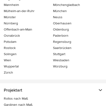
Mannheim
Mönchen­gladbach
Mülheim-an-der-Ruhr
München
Münster
Neuss
Nürnberg
Oberhausen
Offenbach-am-Main
Oldenburg
Osnabrück
Paderborn
Potsdam
Regensburg
Rostock
Saarbrücken
Solingen
Stuttgart
Wien
Wiesbaden
Wuppertal
Würzburg
Zürich
Projektart
Rollos nach Maß
Gardinen nach Maß