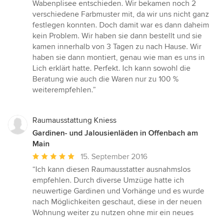
5
Wabenplisee entschieden. Wir bekamen noch 2
Sternen
verschiedene Farbmuster mit, da wir uns nicht ganz
festlegen konnten. Doch damit war es dann daheim
kein Problem. Wir haben sie dann bestellt und sie
kamen innerhalb von 3 Tagen zu nach Hause. Wir
haben sie dann montiert, genau wie man es uns in
Lich erklärt hatte. Perfekt. Ich kann sowohl die
Beratung wie auch die Waren nur zu 100 %
weiterempfehlen.”
Raumausstattung Kniess
Gardinen- und Jalousienläden in Offenbach am
Main
Durchschnittliche
15. September 2016
Bewertung:
“Ich kann diesen Raumausstatter ausnahmslos
5
empfehlen. Durch diverse Umzüge hatte ich
von
neuwertige Gardinen und Vorhänge und es wurde
5
nach Möglichkeiten geschaut, diese in der neuen
Sternen
Wohnung weiter zu nutzen ohne mir ein neues