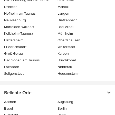
Bad Homburg vor der Höhe
Oberursel
Dreieich
Maintal
Hofheim am Taunus
Langen
Neu-Isenburg
Dietzenbach
Mörfelden-Walldorf
Bad Vilbel
Kelkheim (Taunus)
Mühlheim
Hattersheim
Obertshausen
Friedrichsdorf
Weiterstadt
Groß-Gerau
Karben
Bad Soden am Taunus
Bruchköbel
Eschborn
Nidderau
Seligenstadt
Heusenstamm
Beliebte Orte
Aachen
Augsburg
Basel
Berlin