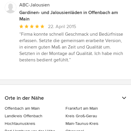
ABC-Jalousien
Gardinen- und Jalousienläden in Offenbach am
Main
Durchschnittliche
22. April 2015
Bewertung:
“Firma konnte schnell Geschmack und Bedürfnisse
5
erfassen. Setzte die gemeinsam erarbeite Version,
von
in einem guten Maß an Zeit und Qualität um.
5
Setzten in der Montage auf Qualität. Ich habe mich
Sternen
bestens bedient gefühlt.”
Orte in der Nähe
Offenbach am Main
Frankfurt am Main
Landkreis Offenbach
Kreis Groß-Gerau
Hochtaunuskreis
Main-Taunus-Kreis