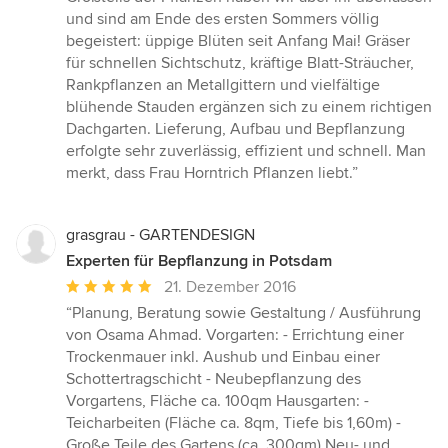
und sind am Ende des ersten Sommers völlig
begeistert: üppige Blüten seit Anfang Mai! Gräser
für schnellen Sichtschutz, kräftige Blatt-Sträucher,
Rankpflanzen an Metallgittern und vielfältige
blühende Stauden ergänzen sich zu einem richtigen
Dachgarten. Lieferung, Aufbau und Bepflanzung
erfolgte sehr zuverlässig, effizient und schnell. Man
merkt, dass Frau Horntrich Pflanzen liebt.”
grasgrau - GARTENDESIGN
Experten für Bepflanzung in Potsdam
Durchschnittliche
21. Dezember 2016
Bewertung:
“Planung, Beratung sowie Gestaltung / Ausführung
5
von Osama Ahmad. Vorgarten: - Errichtung einer
von
Trockenmauer inkl. Aushub und Einbau einer
5
Schottertragschicht - Neubepflanzung des
Sternen
Vorgartens, Fläche ca. 100qm Hausgarten: -
Teicharbeiten (Fläche ca. 8qm, Tiefe bis 1,60m) -
Große Teile des Gartens (ca. 300qm) Neu- und