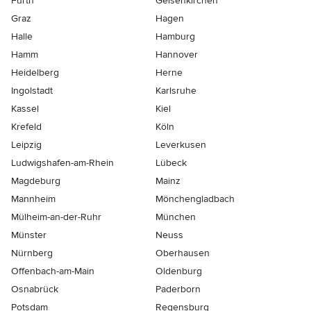
Fürth
Gelsenkirchen
Graz
Hagen
Halle
Hamburg
Hamm
Hannover
Heidelberg
Herne
Ingolstadt
Karlsruhe
Kassel
Kiel
Krefeld
Köln
Leipzig
Leverkusen
Ludwigshafen-am-Rhein
Lübeck
Magdeburg
Mainz
Mannheim
Mönchen­gladbach
Mülheim-an-der-Ruhr
München
Münster
Neuss
Nürnberg
Oberhausen
Offenbach-am-Main
Oldenburg
Osnabrück
Paderborn
Potsdam
Regensburg