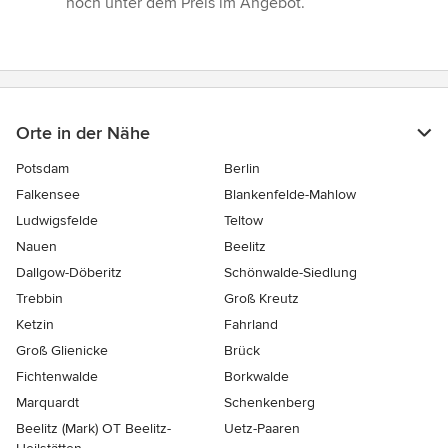
noch unter dem Preis im Angebot.”
Orte in der Nähe
Potsdam
Berlin
Falkensee
Blankenfelde-Mahlow
Ludwigsfelde
Teltow
Nauen
Beelitz
Dallgow-Döberitz
Schönwalde-Siedlung
Trebbin
Groß Kreutz
Ketzin
Fahrland
Groß Glienicke
Brück
Fichtenwalde
Borkwalde
Marquardt
Schenkenberg
Beelitz (Mark) OT Beelitz-
Uetz-Paaren