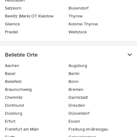
Heilstätten
Satzkorn
Busendorf
Beelitz (Mark) OT Klaistow
Thyrow
Glienick
Kolonie Thyrow
Priedel
Wietstock
Beliebte Orte
Aachen
Augsburg
Basel
Berlin
Bielefeld
Bonn
Braunschweig
Bremen
Chemnitz
Darmstadt
Dortmund
Dresden
Duisburg
Düsseldorf
Erfurt
Essen
Frankfurt am Main
Freiburg-im-Breisgau