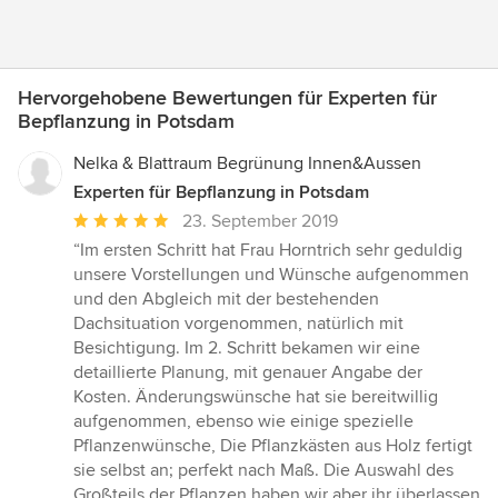
Hervorgehobene Bewertungen für Experten für
Bepflanzung in Potsdam
Nelka & Blattraum Begrünung Innen&Aussen
Experten für Bepflanzung in Potsdam
Durchschnittliche
23. September 2019
Bewertung:
“Im ersten Schritt hat Frau Horntrich sehr geduldig
5
unsere Vorstellungen und Wünsche aufgenommen
von
und den Abgleich mit der bestehenden
5
Dachsituation vorgenommen, natürlich mit
Sternen
Besichtigung. Im 2. Schritt bekamen wir eine
detaillierte Planung, mit genauer Angabe der
Kosten. Änderungswünsche hat sie bereitwillig
aufgenommen, ebenso wie einige spezielle
Pflanzenwünsche, Die Pflanzkästen aus Holz fertigt
sie selbst an; perfekt nach Maß. Die Auswahl des
Großteils der Pflanzen haben wir aber ihr überlassen