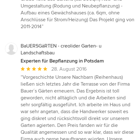
Umgestaltung (Rodung und Neubepflanzung) -
Aufbau eines Gewächshauses (ca. 6qm, ohne
Anschlüsse für Strom/Heizung) Das Projekt ging von
2011-2014”
BaUERSGäRTEN - creolider Garten- u
Landschaftsbau
Experten für Bepflanzung in Potsdam
Durchschnittliche
28. August 2016
Bewertung:
“Vorgeschichte Unsere Nachbarn (Reihenhaus)
5
ließen sich letztes Jahr die Terrasse von der Firma
von
Bauer´s Gärten erneuern. Das Ergebnis ist toll
5
geworden, nicht alltäglich und die Arbeiten sind
Sternen
sehr sorgfältig ausgeführt. Ich arbeite im Haus und
war sehr angetan, dass die Handwerker soweit es
ging diskret und rücksichtsvoll direkt vor unserem
Garten agierten. Den Preis fanden wir für die
Qualität angemessen und so war klar, dass wir diese
Firma auch gerne beauftragen würden. Unsere