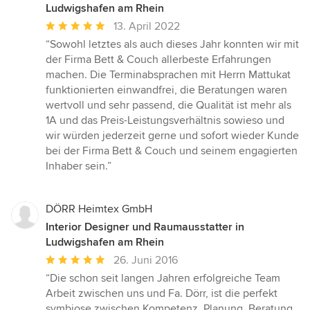
Ludwigshafen am Rhein
Durchschnittliche
13. April 2022
Bewertung:
“Sowohl letztes als auch dieses Jahr konnten wir mit
5
der Firma Bett & Couch allerbeste Erfahrungen
von
machen. Die Terminabsprachen mit Herrn Mattukat
5
funktionierten einwandfrei, die Beratungen waren
Sternen
wertvoll und sehr passend, die Qualität ist mehr als
1A und das Preis-Leistungsverhältnis sowieso und
wir würden jederzeit gerne und sofort wieder Kunde
bei der Firma Bett & Couch und seinem engagierten
Inhaber sein.”
DÖRR Heimtex GmbH
Interior Designer und Raumausstatter in
Ludwigshafen am Rhein
Durchschnittliche
26. Juni 2016
Bewertung:
“Die schon seit langen Jahren erfolgreiche Team
5
Arbeit zwischen uns und Fa. Dörr, ist die perfekt
von
symbiose zwischen Kompetenz, Planung, Beratung