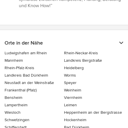
5
und Know How!”
Sternen
Orte in der Nähe
Ludwigshafen am Rhein
Rhein-Neckar-Kreis
Mannheim
Landkreis Bergstraße
Rhein-Pfalz-Kreis
Heidelberg
Landkreis Bad Dürkheim
Worms
Neustadt an der Weinstraße
Speyer
Frankenthal (Pfalz)
Weinheim
Bensheim
Viernheim
Lampertheim
Leimen
Wiesloch
Heppenheim an der Bergstrasse
Schwetzingen
Hockenheim
Schifferstadt
Bad Dürkheim