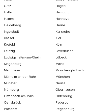
Graz
Hagen
Halle
Hamburg
Hamm
Hannover
Heidelberg
Herne
Ingolstadt
Karlsruhe
Kassel
Kiel
Krefeld
Köln
Leipzig
Leverkusen
Ludwigshafen-am-Rhein
Lübeck
Magdeburg
Mainz
Mannheim
Mönchen­gladbach
Mülheim-an-der-Ruhr
München
Münster
Neuss
Nürnberg
Oberhausen
Offenbach-am-Main
Oldenburg
Osnabrück
Paderborn
Potsdam
Regensburg