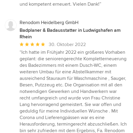
5
und kompetent erneuert. Vielen Dank!”
von
5
Sternen
Renodom Heidelberg GmbH
Badplaner & Badausstatter in Ludwigshafen am
Rhein
Durchschnittliche
30. Oktober 2022
Bewertung:
“Ich hatte im Frühjahr 2022 ein größeres Vorhaben
5
geplant: die seniorengerechte Kompletterneuerung
von
des Badezimmers mit einem Dusch-WC, einem
5
weiteren Umbau für eine Abstellkammer mit
Sternen
ausreichend Stauraum für Waschmaschine , Sauger,
Besen, Putzzeug etc. Die Organisation mit all den
notwendigen Gewerken und Handwerkern war
recht umfangreich und wurde von Frau Christine
Lang hervorragend gemeistert. Sie war offen und
geduldig für meine Individuellen Wünsche . Mit
Corona und Lieferengpässen war es eine
Herausforderung, termingerecht abzuschließen. Ich
bin sehr zufrieden mit dem Ergebnis, Fa. Renodom