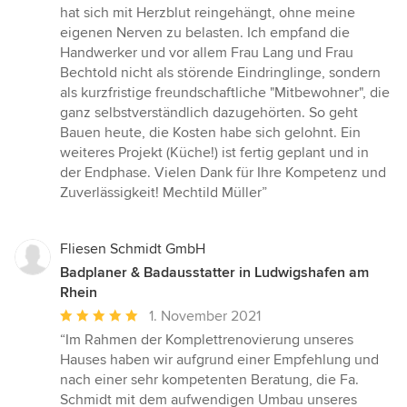
hat sich mit Herzblut reingehängt, ohne meine
eigenen Nerven zu belasten. Ich empfand die
Handwerker und vor allem Frau Lang und Frau
Bechtold nicht als störende Eindringlinge, sondern
als kurzfristige freundschaftliche "Mitbewohner", die
ganz selbstverständlich dazugehörten. So geht
Bauen heute, die Kosten habe sich gelohnt. Ein
weiteres Projekt (Küche!) ist fertig geplant und in
der Endphase. Vielen Dank für Ihre Kompetenz und
Zuverlässigkeit! Mechtild Müller”
Fliesen Schmidt GmbH
Badplaner & Badausstatter in Ludwigshafen am
Rhein
Durchschnittliche
1. November 2021
Bewertung:
“Im Rahmen der Komplettrenovierung unseres
5
Hauses haben wir aufgrund einer Empfehlung und
von
nach einer sehr kompetenten Beratung, die Fa.
5
Schmidt mit dem aufwendigen Umbau unseres