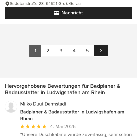
Sudetenstraße 23, 64521 Groß-Gerau
Nachricht
1
2
3
4
5
Hervorgehobene Bewertungen für Badplaner &
Badausstatter in Ludwigshafen am Rhein
Milko Duut Darmstadt
Badplaner & Badausstatter in Ludwigshafen am
Rhein
Durchschnittliche
4. Mai 2026
Bewertung:
“Unsere Duschkabine wurde zuverlässig, sehr schön