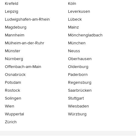
Krefeld
Köln
Leipzig
Leverkusen
Ludwigshafen-am-Rhein
Lübeck
Magdeburg
Mainz
Mannheim
Mönchen­gladbach
Mülheim-an-der-Ruhr
München
Münster
Neuss
Nürnberg
Oberhausen
Offenbach-am-Main
Oldenburg
Osnabrück
Paderborn
Potsdam
Regensburg
Rostock
Saarbrücken
Solingen
Stuttgart
Wien
Wiesbaden
Wuppertal
Würzburg
Zürich