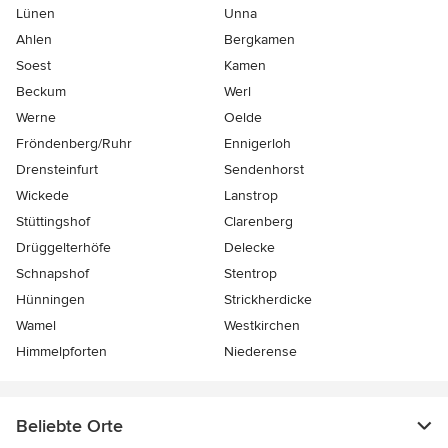
Lünen
Unna
Ahlen
Bergkamen
Soest
Kamen
Beckum
Werl
Werne
Oelde
Fröndenberg/Ruhr
Ennigerloh
Drensteinfurt
Sendenhorst
Wickede
Lanstrop
Stüttingshof
Clarenberg
Drüggelterhöfe
Delecke
Schnapshof
Stentrop
Hünningen
Strickherdicke
Wamel
Westkirchen
Himmelpforten
Niederense
Beliebte Orte