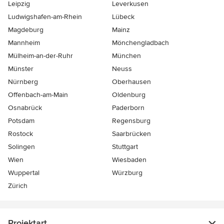
Leipzig
Leverkusen
Ludwigshafen-am-Rhein
Lübeck
Magdeburg
Mainz
Mannheim
Mönchen­gladbach
Mülheim-an-der-Ruhr
München
Münster
Neuss
Nürnberg
Oberhausen
Offenbach-am-Main
Oldenburg
Osnabrück
Paderborn
Potsdam
Regensburg
Rostock
Saarbrücken
Solingen
Stuttgart
Wien
Wiesbaden
Wuppertal
Würzburg
Zürich
Projektart