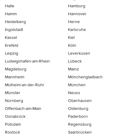
Halle
Hamburg
Hamm
Hannover
Heidelberg
Herne
Ingolstadt
Karlsruhe
Kassel
Kiel
Krefeld
Köln
Leipzig
Leverkusen
Ludwigshafen-am-Rhein
Lübeck
Magdeburg
Mainz
Mannheim
Mönchen­gladbach
Mülheim-an-der-Ruhr
München
Münster
Neuss
Nürnberg
Oberhausen
Offenbach-am-Main
Oldenburg
Osnabrück
Paderborn
Potsdam
Regensburg
Rostock
Saarbrücken