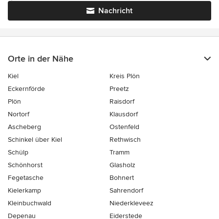
Nachricht
Orte in der Nähe
Kiel
Kreis Plön
Eckernförde
Preetz
Plön
Raisdorf
Nortorf
Klausdorf
Ascheberg
Ostenfeld
Schinkel über Kiel
Rethwisch
Schülp
Tramm
Schönhorst
Glasholz
Fegetasche
Bohnert
Kielerkamp
Sahrendorf
Kleinbuchwald
Niederkleveez
Depenau
Eiderstede