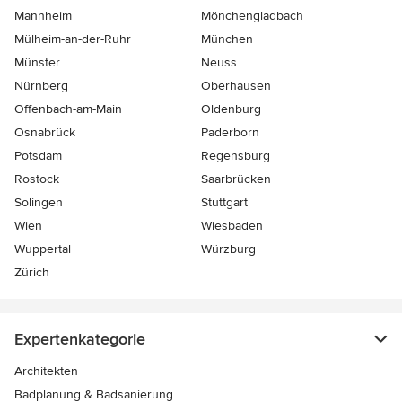
Mannheim
Mönchen­gladbach
Mülheim-an-der-Ruhr
München
Münster
Neuss
Nürnberg
Oberhausen
Offenbach-am-Main
Oldenburg
Osnabrück
Paderborn
Potsdam
Regensburg
Rostock
Saarbrücken
Solingen
Stuttgart
Wien
Wiesbaden
Wuppertal
Würzburg
Zürich
Expertenkategorie
Architekten
Badplanung & Badsanierung