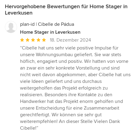
Hervorgehobene Bewertungen für Home Stager in
Leverkusen
plan-id | Cibelle de Pádua
Home Stager in Leverkusen
Durchschnittliche
18. Dezember 2024
Bewertung:
“Cibelle hat uns sehr viele positive Impulse für
5
unsere Wohnungsumbau geliefert. Sie war stets
von
höflich, engagiert und positiv. Wir hatten von vorne
5
an zwar ein sehr konkrete Vorstellung und sind
Sternen
nicht weit davon abgekommen, aber Cibelle hat uns
viele Ideen geliefert und uns durchaus
weitergeholfen das Projekt erfolgreich zu
realisieren. Besonders ihre Kontakte zu den
Handwerker hat das Projekt enorm geholfen und
unsere Entscheidung für eine Zusammenarbeit
gerechtfertigt. Wir können sie sehr gut
weiterempfehlen! An dieser Stelle Vielen Dank
Cibelle!”