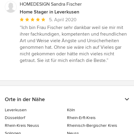
HOMEDESIGN Sandra Fischer
Home Stager in Leverkusen
Durchschnittliche
5. April 2020
Bewertung:
“Ich bin Frau Fischer sehr dankbar weil sie mir mit
5
ihrer fachkundigen, kompetenten und freundlichen
von
Art und Weise viele Ängste und Unsicherheiten
5
genommen hat. Ohne sie wäre ich auf Vieles gar
Sternen
nicht gekommen oder hätte mich vieles nicht
getraut. Sie ist für mich einfach die Beste.”
Orte in der Nähe
Leverkusen
Köln
Düsseldorf
Rhein-Erft-Kreis
Rhein-Kreis Neuss
Rheinisch-Bergischer Kreis
Solingen
Neuss