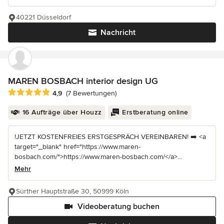
40221 Düsseldorf
Nachricht
MAREN BOSBACH interior design UG
Durchschnittliche Bewertung: 4.9 von 5 Sternen
4,9
(7 Bewertungen)
16 Aufträge über Houzz
Erstberatung online
!JETZT KOSTENFREIES ERSTGESPRÄCH VEREINBAREN! ➡️ <a
target="_blank" href="https://www.maren-
bosbach.com/">https://www.maren-bosbach.com/</a>...
Mehr
Sürther Hauptstraße 30, 50999 Köln
Videoberatung buchen