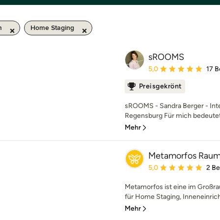
m
Home Staging
sROOMS
Durchschnittliche Bewe
5,0
17 
Preisgekrönt
sROOMS - Sandra Berger - Inte
Regensburg Für mich bedeutet
Mehr
Metamorfos Raum
Durchschnittliche Bewe
5,0
2 B
Metamorfos ist eine im Großra
für Home Staging, Inneneinricht
Mehr