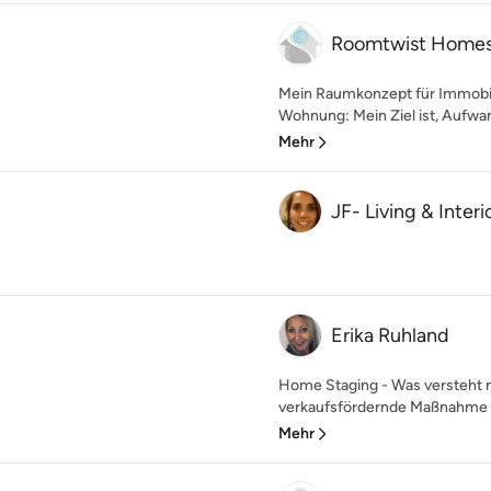
Roomtwist Homest
Mein Raumkonzept für Immobil
Wohnung: Mein Ziel ist, Aufwan
Mehr
JF- Living & Interi
Erika Ruhland
Home Staging - Was versteht 
verkaufsfördernde Maßnahme f
Mehr