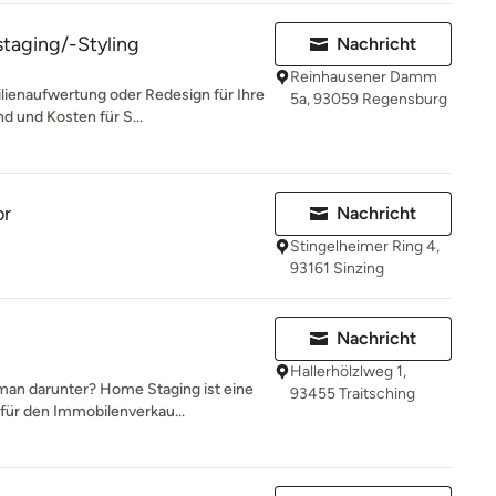
aging/-Styling
Nachricht
Reinhausener Damm
ienaufwertung oder Redesign für Ihre
5a, 93059 Regensburg
d und Kosten für S...
or
Nachricht
Stingelheimer Ring 4,
93161 Sinzing
Nachricht
Hallerhölzlweg 1,
man darunter? Home Staging ist eine
93455 Traitsching
ür den Immobilenverkau...