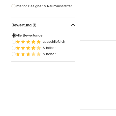
Interior Designer & Raumausstatter
Küchenplanung
Bewertung (1)
Landschaftsarchitekten
Armaturen & Sanitärbedarf
Alle Bewertungen
ausschließlich
Beleuchtung
& höher
Einbauschränke
& höher
Alle anzeigen