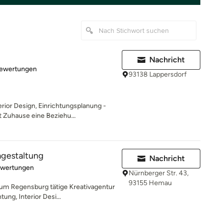
Nachricht
rtung: 5 von 5 Sternen
Bewertungen
93138 Lappersdorf
rior Design, Einrichtungsplanung -
 Zuhause eine Beziehu...
gestaltung
Nachricht
rtung: 5 von 5 Sternen
ewertungen
Nürnberger Str. 43,
93155 Hemau
um Regensburg tätige Kreativagentur
ung, Interior Desi...