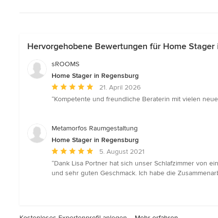
Hervorgehobene Bewertungen für Home Stager 
sROOMS
Home Stager in Regensburg
Durchschnittliche
21. April 2026
Bewertung:
“Kompetente und freundliche Beraterin mit vielen neue
5
von
5
Metamorfos Raumgestaltung
Sternen
Home Stager in Regensburg
Durchschnittliche
5. August 2021
Bewertung:
“Dank Lisa Portner hat sich unser Schlafzimmer von ein
5
und sehr guten Geschmack. Ich habe die Zusammenarbe
von
5
Sternen
Kostenloses Expertenprofil anlegen –
Mehr erfahren