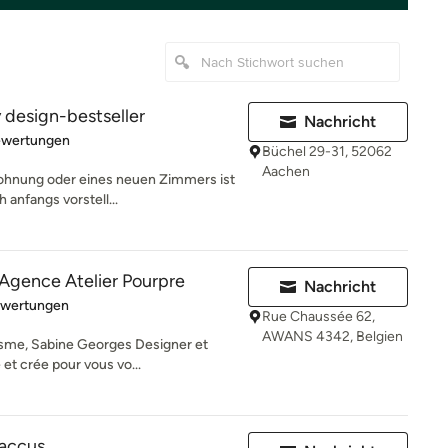
 design-bestseller
Nachricht
rtung: 5 von 5 Sternen
ewertungen
Büchel 29-31, 52062
Aachen
Wohnung oder eines neuen Zimmers ist
 anfangs vorstell...
Agence Atelier Pourpre
Nachricht
rtung: 4.9 von 5 Sternen
ewertungen
Rue Chaussée 62,
AWANS 4342, Belgien
isme, Sabine Georges Designer et
 et crée pour vous vo...
accus