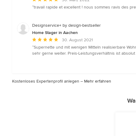
Bewertung:
“travail rapide et excellent ! nous sommes ravis des p
5
von
5
Designservice+ by design-bestseller
Sternen
Home Stager in Aachen
Durchschnittliche
30. August 2021
Bewertung:
“Supernette und mit wenigen Mitteln realisierbare Wo
5
sehr gerne weiter. Preis-Leistungsverhältnis ist absolut 
von
5
Sternen
Kostenloses Expertenprofil anlegen –
Mehr erfahren
War