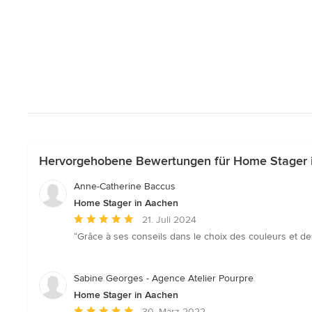
Hervorgehobene Bewertungen für Home Stager 
Anne-Catherine Baccus
Home Stager in Aachen
Durchschnittliche
21. Juli 2024
Bewertung:
“Grâce à ses conseils dans le choix des couleurs et de
5
von
5
Sabine Georges - Agence Atelier Pourpre
Sternen
Home Stager in Aachen
Durchschnittliche
30. März 2022