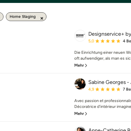
Home Staging
Designservice+ by
Durchschnittliche Bewe
5,0
4 B
Die Einrichtung einer neuen 
oft aufwendiger, als man es sich
Mehr
Sabine Georges - 
Durchschnittliche Bewe
4,9
7 B
Avec passion et professionnal
Décoratrice d'intérieur imagine
Mehr
Anne-Catherine B