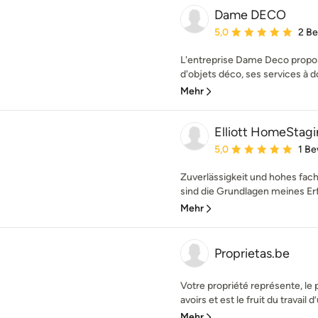
Dame DECO
Durchschnittliche Bewe
5,0
2 B
L'entreprise Dame Deco propose
d'objets déco, ses services à do
Mehr
Elliott HomeStag
Durchschnittliche Bewe
5,0
1 B
Zuverlässigkeit und hohes fac
sind die Grundlagen meines Erf
Mehr
Proprietas.be
Votre propriété représente, le 
avoirs et est le fruit du travail d’
Mehr