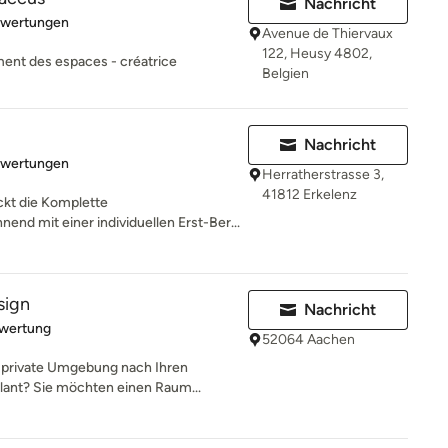
Nachricht
rtung: 5 von 5 Sternen
ewertungen
Avenue de Thiervaux
122, Heusy 4802,
ment des espaces - créatrice
Belgien
Nachricht
rtung: 5 von 5 Sternen
ewertungen
Herratherstrasse 3,
41812 Erkelenz
kt die Komplette
nd mit einer individuellen Erst-Ber...
sign
Nachricht
rtung: 5 von 5 Sternen
ewertung
52064 Aachen
e private Umgebung nach Ihren
ant? Sie möchten einen Raum...