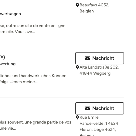
Beaufays 4052,
Belgien
rtung: 5 von 5 Sternen
ewertungen
, outre son site de vente en ligne
micile. Vous ave...
ing
Nachricht
rtung: 5 von 5 Sternen
ewertung
Alte Landstraße 202,
41844 Wegberg
hliches und handwerkliches Können
olgs. Jedes meine...
Nachricht
Rue Emile
plus souvent, une grande partie de vos
Vandervelde, 1 4624
une vie...
Fléron, Liège 4624,
Belgien