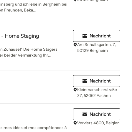
nsberg und ich lebe in Bergheim bei
n Freunden, Beka...
 - Home Staging
Nachricht
Am Schultsgarten, 7,
in Zuhause!" Die Home Stagers
50129 Bergheim
r bei der Vermarktung Ihr...
Nachricht
Kleinmarschierstraße
37, 52062 Aachen
Nachricht
Verviers 4800, Belgien
ets mes idées et mes compétences à