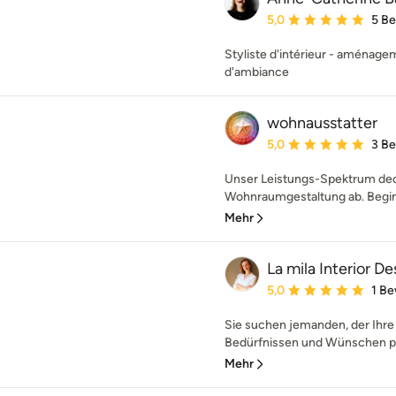
Durchschnittliche Bewe
5,0
5 B
Styliste d'intérieur - aménage
d'ambiance
wohnausstatter
Durchschnittliche Bewe
5,0
3 B
Unser Leistungs-Spektrum dec
Wohnraumgestaltung ab. Beginne
Mehr
La mila Interior De
Durchschnittliche Bewe
5,0
1 B
Sie suchen jemanden, der Ihr
Bedürfnissen und Wünschen pl
Mehr