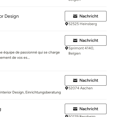
or Design
Nachricht
52525 Heinsberg
Nachricht
Sprimont 4140,
une équipe de passionné qui se charge
Belgien
gement de vos es...
Nachricht
52074 Aachen
terior Design, Einrichtungsberatung
g
Nachricht
50129 Bergheim