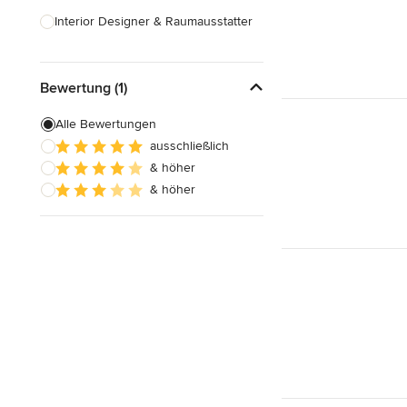
Interior Designer & Raumausstatter
Küchenplanung
Bewertung (1)
Landschaftsarchitekten
Armaturen & Sanitärbedarf
Alle Bewertungen
ausschließlich
Beleuchtung
& höher
Einbauschränke
& höher
Alle anzeigen