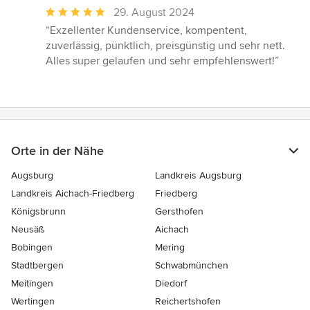
Durchschnittliche
29. August 2024
Bewertung:
“Exzellenter Kundenservice, kompentent,
5
zuverlässig, pünktlich, preisgünstig und sehr nett.
von
Alles super gelaufen und sehr empfehlenswert!”
5
Sternen
Orte in der Nähe
Augsburg
Landkreis Augsburg
Landkreis Aichach-Friedberg
Friedberg
Königsbrunn
Gersthofen
Neusäß
Aichach
Bobingen
Mering
Stadtbergen
Schwabmünchen
Meitingen
Diedorf
Wertingen
Reichertshofen