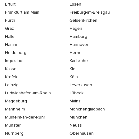
Erfurt
Essen
Frankfurt am Main
Freiburg-im-Breisgau
Fürth
Gelsenkirchen
Graz
Hagen
Halle
Hamburg
Hamm
Hannover
Heidelberg
Herne
Ingolstadt
Karlsruhe
Kassel
Kiel
Krefeld
Köln
Leipzig
Leverkusen
Ludwigshafen-am-Rhein
Lübeck
Magdeburg
Mainz
Mannheim
Mönchen­gladbach
Mülheim-an-der-Ruhr
München
Münster
Neuss
Nürnberg
Oberhausen