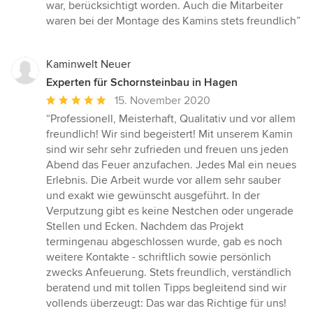
von
war, berücksichtigt worden. Auch die Mitarbeiter
5
waren bei der Montage des Kamins stets freundlich”
Sternen
Kaminwelt Neuer
Experten für Schornsteinbau in Hagen
Durchschnittliche
15. November 2020
Bewertung:
“Professionell, Meisterhaft, Qualitativ und vor allem
5
freundlich! Wir sind begeistert! Mit unserem Kamin
von
sind wir sehr sehr zufrieden und freuen uns jeden
5
Abend das Feuer anzufachen. Jedes Mal ein neues
Sternen
Erlebnis. Die Arbeit wurde vor allem sehr sauber
und exakt wie gewünscht ausgeführt. In der
Verputzung gibt es keine Nestchen oder ungerade
Stellen und Ecken. Nachdem das Projekt
termingenau abgeschlossen wurde, gab es noch
weitere Kontakte - schriftlich sowie persönlich
zwecks Anfeuerung. Stets freundlich, verständlich
beratend und mit tollen Tipps begleitend sind wir
vollends überzeugt: Das war das Richtige für uns!