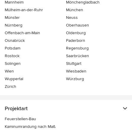
Mannheim
Mönchen­gladbach
Mülheim-an-der-Ruhr
München
Münster
Neuss
Nürnberg
Oberhausen
Offenbach-am-Main
Oldenburg
Osnabrück
Paderborn
Potsdam
Regensburg
Rostock
Saarbrücken
Solingen
Stuttgart
Wien
Wiesbaden
Wuppertal
Würzburg
Zürich
Projektart
Feuerstellen-Bau
Kaminumrandung nach Maß