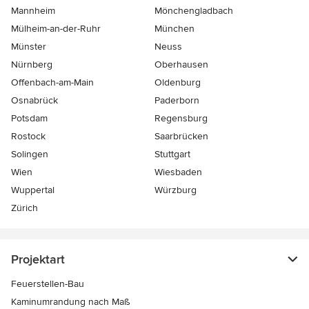
Mannheim
Mönchen­gladbach
Mülheim-an-der-Ruhr
München
Münster
Neuss
Nürnberg
Oberhausen
Offenbach-am-Main
Oldenburg
Osnabrück
Paderborn
Potsdam
Regensburg
Rostock
Saarbrücken
Solingen
Stuttgart
Wien
Wiesbaden
Wuppertal
Würzburg
Zürich
Projektart
Feuerstellen-Bau
Kaminumrandung nach Maß