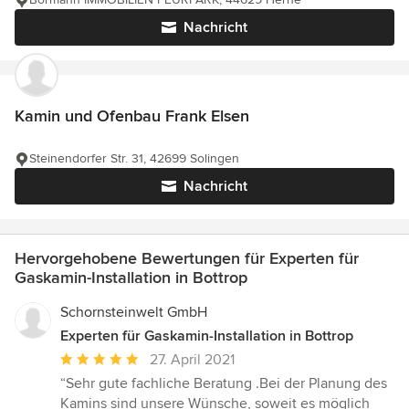
Nachricht
Kamin und Ofenbau Frank Elsen
Steinendorfer Str. 31, 42699 Solingen
Nachricht
Hervorgehobene Bewertungen für Experten für
Gaskamin-Installation in Bottrop
Schornsteinwelt GmbH
Experten für Gaskamin-Installation in Bottrop
Durchschnittliche
27. April 2021
Bewertung:
“Sehr gute fachliche Beratung .Bei der Planung des
5
Kamins sind unsere Wünsche, soweit es möglich