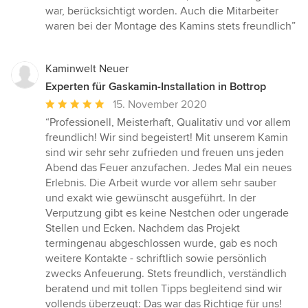
von
war, berücksichtigt worden. Auch die Mitarbeiter
5
waren bei der Montage des Kamins stets freundlich”
Sternen
Kaminwelt Neuer
Experten für Gaskamin-Installation in Bottrop
Durchschnittliche
15. November 2020
Bewertung:
“Professionell, Meisterhaft, Qualitativ und vor allem
5
freundlich! Wir sind begeistert! Mit unserem Kamin
von
sind wir sehr sehr zufrieden und freuen uns jeden
5
Abend das Feuer anzufachen. Jedes Mal ein neues
Sternen
Erlebnis. Die Arbeit wurde vor allem sehr sauber
und exakt wie gewünscht ausgeführt. In der
Verputzung gibt es keine Nestchen oder ungerade
Stellen und Ecken. Nachdem das Projekt
termingenau abgeschlossen wurde, gab es noch
weitere Kontakte - schriftlich sowie persönlich
zwecks Anfeuerung. Stets freundlich, verständlich
beratend und mit tollen Tipps begleitend sind wir
vollends überzeugt: Das war das Richtige für uns!