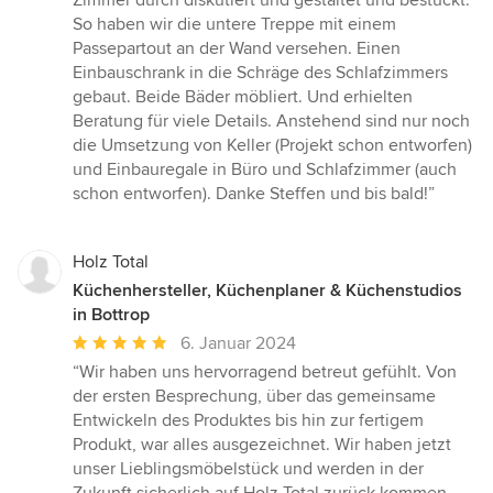
Zimmer durch diskutiert und gestaltet und bestückt.
So haben wir die untere Treppe mit einem
Passepartout an der Wand versehen. Einen
Einbauschrank in die Schräge des Schlafzimmers
gebaut. Beide Bäder möbliert. Und erhielten
Beratung für viele Details. Anstehend sind nur noch
die Umsetzung von Keller (Projekt schon entworfen)
und Einbauregale in Büro und Schlafzimmer (auch
schon entworfen). Danke Steffen und bis bald!”
Holz Total
Küchenhersteller, Küchenplaner & Küchenstudios
in Bottrop
Durchschnittliche
6. Januar 2024
Bewertung:
“Wir haben uns hervorragend betreut gefühlt. Von
5
der ersten Besprechung, über das gemeinsame
von
Entwickeln des Produktes bis hin zur fertigem
5
Produkt, war alles ausgezeichnet. Wir haben jetzt
Sternen
unser Lieblingsmöbelstück und werden in der