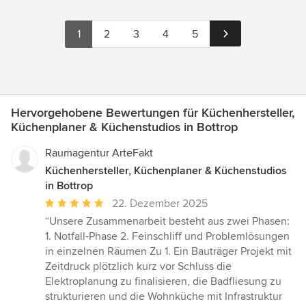
1
2
3
4
5
Hervorgehobene Bewertungen für Küchenhersteller,
Küchenplaner & Küchenstudios in Bottrop
Raumagentur ArteFakt
Küchenhersteller, Küchenplaner & Küchenstudios
in Bottrop
Durchschnittliche
22. Dezember 2025
Bewertung:
“Unsere Zusammenarbeit besteht aus zwei Phasen:
5
1. Notfall-Phase 2. Feinschliff und Problemlösungen
von
in einzelnen Räumen Zu 1. Ein Bauträger Projekt mit
5
Zeitdruck plötzlich kurz vor Schluss die
Sternen
Elektroplanung zu finalisieren, die Badfliesung zu
strukturieren und die Wohnküche mit Infrastruktur