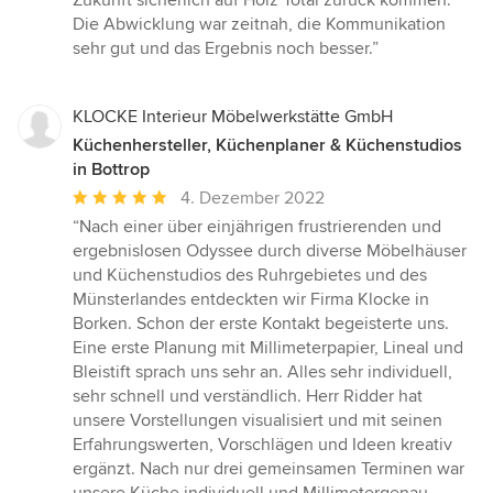
Zukunft sicherlich auf Holz Total zurück kommen.
Die Abwicklung war zeitnah, die Kommunikation
sehr gut und das Ergebnis noch besser.”
KLOCKE Interieur Möbelwerkstätte GmbH
Küchenhersteller, Küchenplaner & Küchenstudios
in Bottrop
Durchschnittliche
4. Dezember 2022
Bewertung:
“Nach einer über einjährigen frustrierenden und
5
ergebnislosen Odyssee durch diverse Möbelhäuser
von
und Küchenstudios des Ruhrgebietes und des
5
Münsterlandes entdeckten wir Firma Klocke in
Sternen
Borken. Schon der erste Kontakt begeisterte uns.
Eine erste Planung mit Millimeterpapier, Lineal und
Bleistift sprach uns sehr an. Alles sehr individuell,
sehr schnell und verständlich. Herr Ridder hat
unsere Vorstellungen visualisiert und mit seinen
Erfahrungswerten, Vorschlägen und Ideen kreativ
ergänzt. Nach nur drei gemeinsamen Terminen war