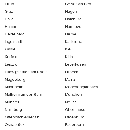
Fürth
Gelsenkirchen
Graz
Hagen
Halle
Hamburg
Hamm
Hannover
Heidelberg
Herne
Ingolstadt
Karlsruhe
Kassel
Kiel
Krefeld
Köln
Leipzig
Leverkusen
Ludwigshafen-am-Rhein
Lübeck
Magdeburg
Mainz
Mannheim
Mönchen­gladbach
Mülheim-an-der-Ruhr
München
Münster
Neuss
Nürnberg
Oberhausen
Offenbach-am-Main
Oldenburg
Osnabrück
Paderborn