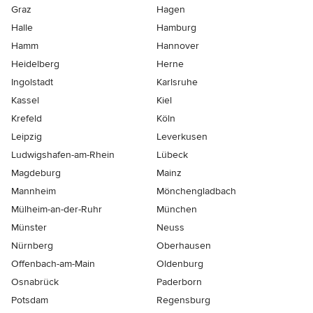
Graz
Hagen
Halle
Hamburg
Hamm
Hannover
Heidelberg
Herne
Ingolstadt
Karlsruhe
Kassel
Kiel
Krefeld
Köln
Leipzig
Leverkusen
Ludwigshafen-am-Rhein
Lübeck
Magdeburg
Mainz
Mannheim
Mönchen­gladbach
Mülheim-an-der-Ruhr
München
Münster
Neuss
Nürnberg
Oberhausen
Offenbach-am-Main
Oldenburg
Osnabrück
Paderborn
Potsdam
Regensburg