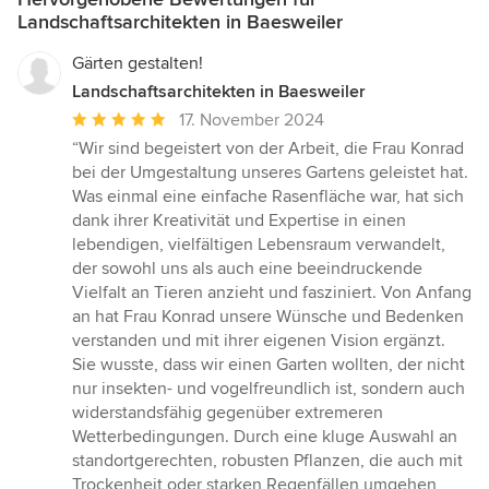
Landschaftsarchitekten in Baesweiler
Gärten gestalten!
Landschaftsarchitekten in Baesweiler
Durchschnittliche
17. November 2024
Bewertung:
“Wir sind begeistert von der Arbeit, die Frau Konrad
5
bei der Umgestaltung unseres Gartens geleistet hat.
von
Was einmal eine einfache Rasenfläche war, hat sich
5
dank ihrer Kreativität und Expertise in einen
Sternen
lebendigen, vielfältigen Lebensraum verwandelt,
der sowohl uns als auch eine beeindruckende
Vielfalt an Tieren anzieht und fasziniert. Von Anfang
an hat Frau Konrad unsere Wünsche und Bedenken
verstanden und mit ihrer eigenen Vision ergänzt.
Sie wusste, dass wir einen Garten wollten, der nicht
nur insekten- und vogelfreundlich ist, sondern auch
widerstandsfähig gegenüber extremeren
Wetterbedingungen. Durch eine kluge Auswahl an
standortgerechten, robusten Pflanzen, die auch mit
Trockenheit oder starken Regenfällen umgehen