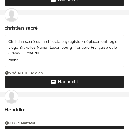
Nachricht
christian sacré
Christian sacré est architecte paysagiste • déplacement région
Liège-Bruxelles-Namur-Luxembourg- frontière Française et le
Grand- Duché du Lu...
Mehr
visé 4600, Belgien
Nachricht
Hendrikx
41334 Nettetal