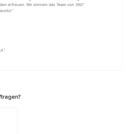
oden erfreuen. Wir können das Team von 360°
ustür.”
t.”
ftragen?