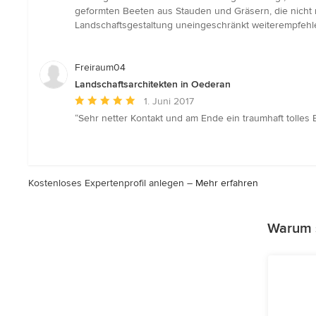
5
geformten Beeten aus Stauden und Gräsern, die nicht
von
Landschaftsgestaltung uneingeschränkt weiterempfehl
5
Sternen
Freiraum04
Landschaftsarchitekten in Oederan
Durchschnittliche
1. Juni 2017
Bewertung:
“Sehr netter Kontakt und am Ende ein traumhaft tolles
5
von
5
Sternen
Kostenloses Expertenprofil anlegen –
Mehr erfahren
Warum s