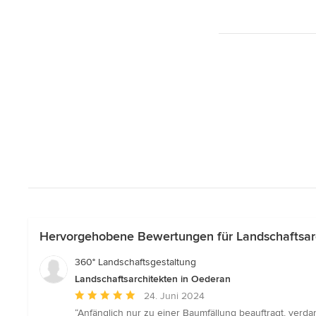
Hervorgehobene Bewertungen für Landschaftsar
360° Landschaftsgestaltung
Landschaftsarchitekten in Oederan
Durchschnittliche
24. Juni 2024
Bewertung:
“Anfänglich nur zu einer Baumfällung beauftragt, verd