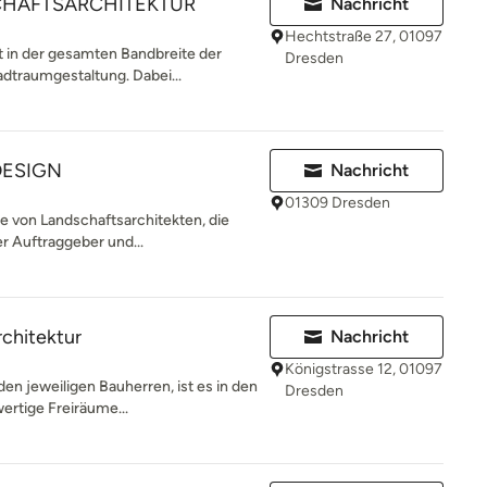
CHAFTSARCHITEKTUR
Nachricht
Hechtstraße 27, 01097
 in der gesamten Bandbreite der
Dresden
dtraumgestaltung. Dabei...
DESIGN
Nachricht
01309 Dresden
 von Landschaftsarchitekten, die
er Auftraggeber und...
rchitektur
Nachricht
Königstrasse 12, 01097
n jeweiligen Bauherren, ist es in den
Dresden
ertige Freiräume...