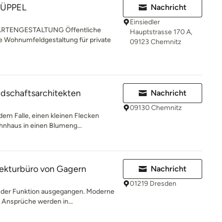
HÜPPEL
Nachricht
Einsiedler
TENGESTALTUNG Öffentliche
Hauptstrasse 170 A,
e Wohnumfeldgestaltung für private
09123 Chemnitz
dschaftsarchitekten
Nachricht
09130 Chemnitz
dem Falle, einen kleinen Flecken
nhaus in einen Blumeng...
tekturbüro von Gagern
Nachricht
01219 Dresden
n der Funktion ausgegangen. Moderne
 Ansprüche werden in...