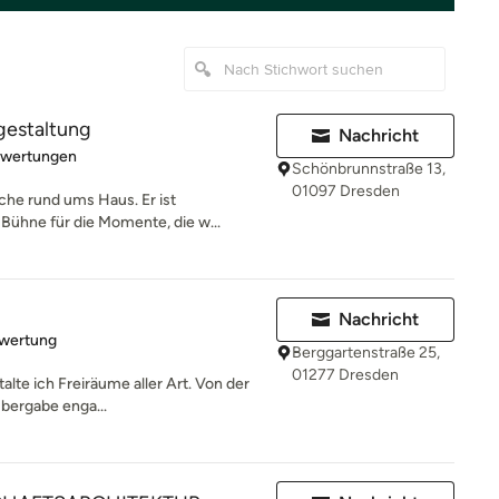
gestaltung
Nachricht
rtung: 5 von 5 Sternen
ewertungen
Schönbrunnstraße 13,
01097 Dresden
äche rund ums Haus. Er ist
ühne für die Momente, die w...
Nachricht
rtung: 5 von 5 Sternen
ewertung
Berggartenstraße 25,
01277 Dresden
alte ich Freiräume aller Art. Von der
Übergabe enga...