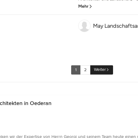
Mehr
May Landschaftsa
Weiter
1
2
chitekten in Oederan
anken wir der Expertise von Herrn Georgi und seinem Team heute einen 