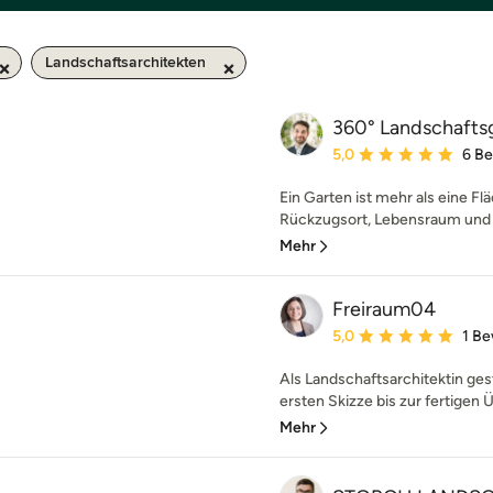
Landschaftsarchitekten
360° Landschafts
Durchschnittliche Bewe
5,0
6 B
Ein Garten ist mehr als eine Fl
Rückzugsort, Lebensraum und B
Mehr
Freiraum04
Durchschnittliche Bewe
5,0
1 B
Als Landschaftsarchitektin gest
ersten Skizze bis zur fertigen 
Mehr