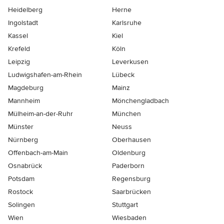
Heidelberg
Herne
Ingolstadt
Karlsruhe
Kassel
Kiel
Krefeld
Köln
Leipzig
Leverkusen
Ludwigshafen-am-Rhein
Lübeck
Magdeburg
Mainz
Mannheim
Mönchen­gladbach
Mülheim-an-der-Ruhr
München
Münster
Neuss
Nürnberg
Oberhausen
Offenbach-am-Main
Oldenburg
Osnabrück
Paderborn
Potsdam
Regensburg
Rostock
Saarbrücken
Solingen
Stuttgart
Wien
Wiesbaden