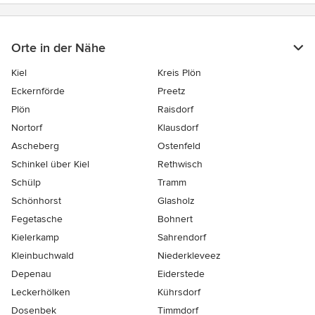
Orte in der Nähe
Kiel
Kreis Plön
Eckernförde
Preetz
Plön
Raisdorf
Nortorf
Klausdorf
Ascheberg
Ostenfeld
Schinkel über Kiel
Rethwisch
Schülp
Tramm
Schönhorst
Glasholz
Fegetasche
Bohnert
Kielerkamp
Sahrendorf
Kleinbuchwald
Niederkleveez
Depenau
Eiderstede
Leckerhölken
Kührsdorf
Dosenbek
Timmdorf