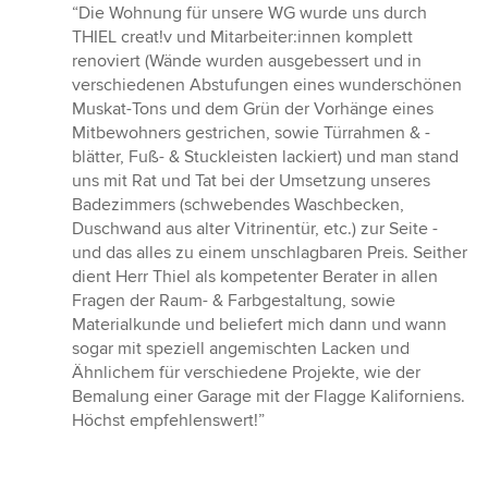
Bewertung:
“Die Wohnung für unsere WG wurde uns durch
5
THIEL creat!v und Mitarbeiter:innen komplett
von
renoviert (Wände wurden ausgebessert und in
5
verschiedenen Abstufungen eines wunderschönen
Sternen
Muskat-Tons und dem Grün der Vorhänge eines
Mitbewohners gestrichen, sowie Türrahmen & -
blätter, Fuß- & Stuckleisten lackiert) und man stand
uns mit Rat und Tat bei der Umsetzung unseres
Badezimmers (schwebendes Waschbecken,
Duschwand aus alter Vitrinentür, etc.) zur Seite -
und das alles zu einem unschlagbaren Preis. Seither
dient Herr Thiel als kompetenter Berater in allen
Fragen der Raum- & Farbgestaltung, sowie
Materialkunde und beliefert mich dann und wann
sogar mit speziell angemischten Lacken und
Ähnlichem für verschiedene Projekte, wie der
Bemalung einer Garage mit der Flagge Kaliforniens.
Höchst empfehlenswert!”