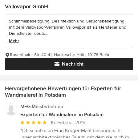
Vallovapor GmbH
Schimmelbeseitigung, Desinfektion und Geruchsbeseitigung
mit dem Vallovapor-Verfahren Vallovapor ist als Hersteller und
Dienstleister deuts...
Mehr
Rosenthaler Str. 40-41, Hackesche Höfe, 10178 Berlin
Nachricht
Hervorgehobene Bewertungen für Experten für
Wandmalerei in Potsdam
MFG Meisterbetrieb
Experten für Wandmalerei in Potsdam
Durchschnittliche
15. Februar 2016
Bewertung:
“Ich schätze an Frau Krüger-Mähl besonders ihr
5
innenarchitektonisches Talent, mit dem sie mich in