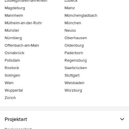
Ludwigshafen-am-Rhein
Lübeck
Magdeburg
Mainz
Mannheim
Mönchen­gladbach
Mülheim-an-der-Ruhr
München
Münster
Neuss
Nürnberg
Oberhausen
Offenbach-am-Main
Oldenburg
Osnabrück
Paderborn
Potsdam
Regensburg
Rostock
Saarbrücken
Solingen
Stuttgart
Wien
Wiesbaden
Wuppertal
Würzburg
Zürich
Projektart