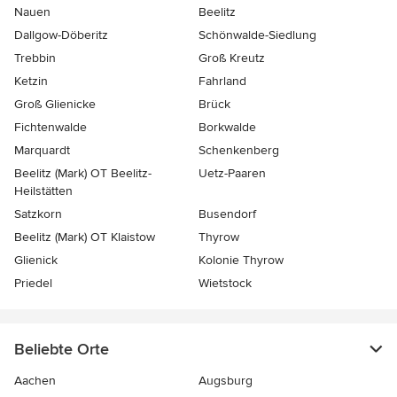
Nauen
Beelitz
Dallgow-Döberitz
Schönwalde-Siedlung
Trebbin
Groß Kreutz
Ketzin
Fahrland
Groß Glienicke
Brück
Fichtenwalde
Borkwalde
Marquardt
Schenkenberg
Beelitz (Mark) OT Beelitz-
Uetz-Paaren
Heilstätten
Satzkorn
Busendorf
Beelitz (Mark) OT Klaistow
Thyrow
Glienick
Kolonie Thyrow
Priedel
Wietstock
Beliebte Orte
Aachen
Augsburg