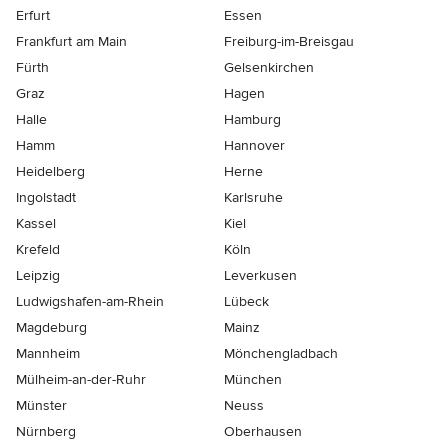
Erfurt
Essen
Frankfurt am Main
Freiburg-im-Breisgau
Fürth
Gelsenkirchen
Graz
Hagen
Halle
Hamburg
Hamm
Hannover
Heidelberg
Herne
Ingolstadt
Karlsruhe
Kassel
Kiel
Krefeld
Köln
Leipzig
Leverkusen
Ludwigshafen-am-Rhein
Lübeck
Magdeburg
Mainz
Mannheim
Mönchen­gladbach
Mülheim-an-der-Ruhr
München
Münster
Neuss
Nürnberg
Oberhausen