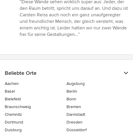
Bewertung:
“Diese Wände sehen wirklich super aus: Jeder, der
5
den Raum betritt, spricht uns darauf an. Und dazu ist
von
Carsten Reiss auch noch ein ganz unaufgeregter
5
und freundlicher Mensch, der gleich versteht, was
Sternen
einem wichtig ist. Leider hatten wir nur zwei Wände
frei für seine Gestaltungen...”
Beliebte Orte
Aachen
Augsburg
Basel
Berlin
Bielefeld
Bonn
Braunschweig
Bremen
Chemnitz
Darmstadt
Dortmund
Dresden
Duisburg
Düsseldorf