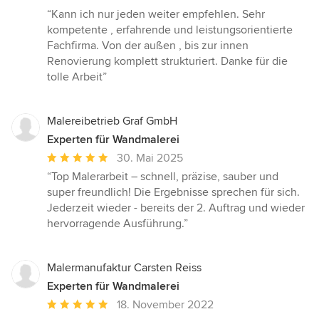
Bewertung:
“Kann ich nur jeden weiter empfehlen. Sehr
5
kompetente , erfahrende und leistungsorientierte
von
Fachfirma. Von der außen , bis zur innen
5
Renovierung komplett strukturiert. Danke für die
Sternen
tolle Arbeit”
Malereibetrieb Graf GmbH
Experten für Wandmalerei
Durchschnittliche
30. Mai 2025
Bewertung:
“Top Malerarbeit – schnell, präzise, sauber und
5
super freundlich! Die Ergebnisse sprechen für sich.
von
Jederzeit wieder - bereits der 2. Auftrag und wieder
5
hervorragende Ausführung.”
Sternen
Malermanufaktur Carsten Reiss
Experten für Wandmalerei
Durchschnittliche
18. November 2022