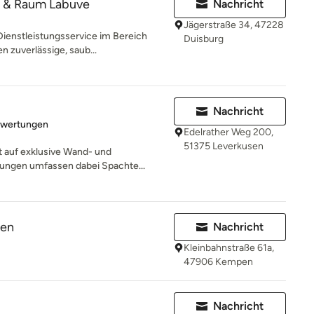
e & Raum Labuve
Nachricht
Jägerstraße 34, 47228
 Dienstleistungsservice im Bereich
Duisburg
 zuverlässige, saub...
Nachricht
rtung: 5 von 5 Sternen
ewertungen
Edelrather Weg 200,
51375 Leverkusen
rt auf exklusive Wand- und
ungen umfassen dabei Spachte...
den
Nachricht
Kleinbahnstraße 61a,
47906 Kempen
Nachricht