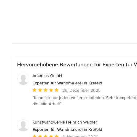
Hervorgehobene Bewertungen für Experten für W
Arkadius GmbH
Experten für Wandmalerei in Krefeld
Durchschnittliche
26. Dezember 2025
Bewertung:
“Kann ich nur jeden weiter empfehlen. Sehr kompetente 
5
die tolle Arbeit”
von
5
Sternen
Kunstwandwerke Heinrich Walther
Experten für Wandmalerei in Krefeld
Durchschnittliche
6. November 2020