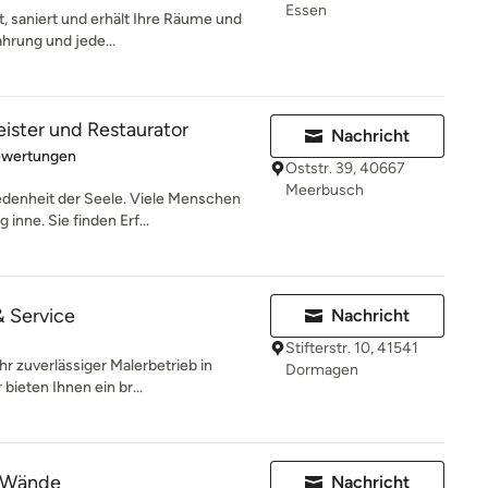
Essen
t, saniert und erhält Ihre Räume und
ahrung und jede...
ister und Restaurator
Nachricht
rtung: 5 von 5 Sternen
ewertungen
Oststr. 39, 40667
Meerbusch
iedenheit der Seele. Viele Menschen
nne. Sie finden Erf...
& Service
Nachricht
Stifterstr. 10, 41541
hr zuverlässiger Malerbetrieb in
Dormagen
eten Ihnen ein br...
e Wände
Nachricht