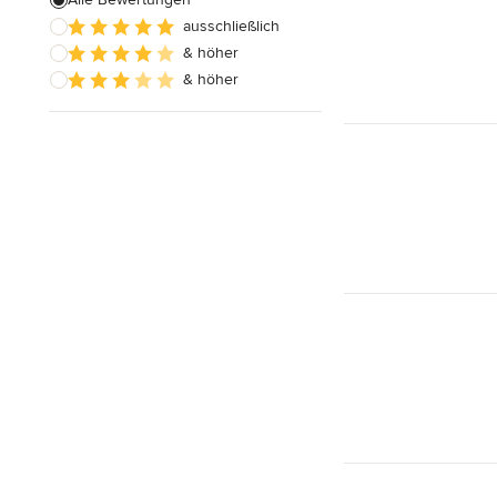
Alle anzeigen
ausschließlich
& höher
& höher