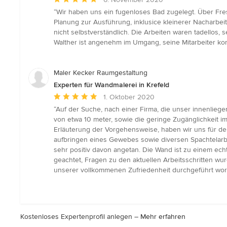
Bewertung:
“Wir haben uns ein fugenloses Bad zugelegt. Über Fres
5
Planung zur Ausführung, inklusice kleinerer Nacharbeit
von
nicht selbstverständlich. Die Arbeiten waren tadellos
5
Walther ist angenehm im Umgang, seine Mitarbeiter k
Sternen
Maler Kecker Raumgestaltung
Experten für Wandmalerei in Krefeld
Durchschnittliche
1. Oktober 2020
Bewertung:
“Auf der Suche, nach einer Firma, die unser innenlieg
5
von etwa 10 meter, sowie die geringe Zugänglichkeit 
von
Erläuterung der Vorgehensweise, haben wir uns für d
5
aufbringen eines Gewebes sowie diversen Spachtelarbei
Sternen
sehr positiv davon angetan. Die Wand ist zu einem ech
geachtet, Fragen zu den aktuellen Arbeitsschritten wu
unserer vollkommenen Zufriedenheit durchgeführt worde
Kostenloses Expertenprofil anlegen –
Mehr erfahren