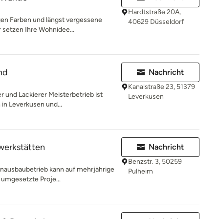
Hardtstraße 20A,
gen Farben und längst vergessene
40629 Düsseldorf
r setzen Ihre Wohnidee...
nd
Nachricht
Kanalstraße 23, 51379
und Lackierer Meisterbetrieb ist
Leverkusen
n in Leverkusen und...
werkstätten
Nachricht
Benzstr. 3, 50259
enausbaubetrieb kann auf mehrjährige
Pulheim
 umgesetzte Proje...