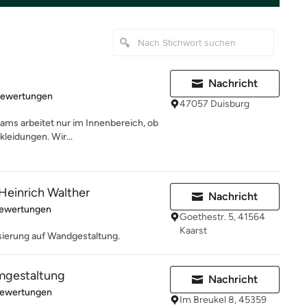
Nachricht
rtung: 5 von 5 Sternen
Bewertungen
47057 Duisburg
ams arbeitet nur im Innenbereich, ob
leidungen. Wir...
einrich Walther
Nachricht
rtung: 5 von 5 Sternen
Bewertungen
Goethestr. 5, 41564
Kaarst
isierung auf Wandgestaltung.
mgestaltung
Nachricht
rtung: 4.9 von 5 Sternen
Bewertungen
Im Breukel 8, 45359