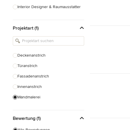
Interior Designer & Raumausstatter
Küchenplanung
Projektart (1)
Landschaftsarchitekten
Armaturen & Sanitärbedarf
Beleuchtung
Deckenanstrich
Einbauschränke
Türanstrich
Alle anzeigen
Fassadenanstrich
Innenanstrich
Wandmalerei
Spachteltechnik
Bewertung (1)
Tapezierung
Alle Bewertungen