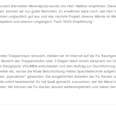
colori (Hersteller Mineralputz) wurde uns Herr Walther empfohlen. Die
en, können wir nur gutes Berichten. Zu erwähnen wäre noch, das Herr Wal
, sehen unglaublich gut aus und das nächste Projekt, diverse Wände im W
ompetent und ebenso umgänglich. Fazit: 100% Empfehlung.”
endes Treppenhaus renoviert, stießen wir im Internet auf die Fa. Raumg
im Bereich der Treppenstufen über 3 Etagen Nach einem Gespräch vor O
en Designputz VOLIMEA entschieden und den Auftrag zur Durchführung e
ten etc. wurde die finale Beschichtung mittels Spachteltechnik aufgetra
ten „eyecatcher“ geworden. Die ausgeführten Arbeiten der Fa. Kecker sin
rde sofort beantwortet. Es hat Spaß gemacht, zuzusehen, wie die Wand s
n. Wir können die Fa. Kecker absolut weiterempfehlen und haben bereit