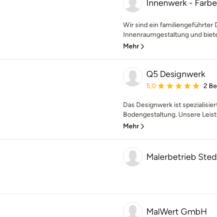
Innenwerk - Farb
Wir sind ein familiengeführter
Innenraumgestaltung und bieten
Mehr
Q5 Designwerk
Durchschnittliche Bewe
5,0
2 B
Das Designwerk ist spezialisie
Bodengestaltung. Unsere Leist
Mehr
Malerbetrieb Ste
MalWert GmbH