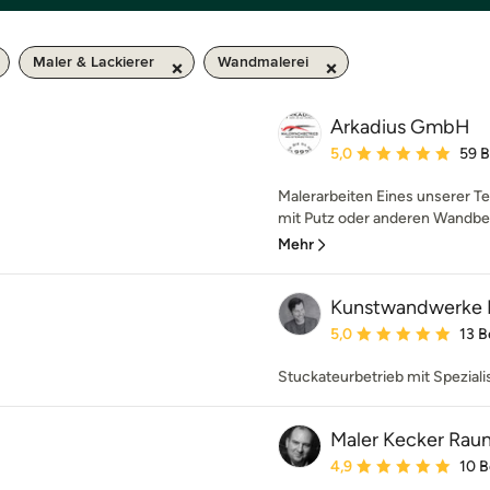
Maler & Lackierer
Wandmalerei
Arkadius GmbH
Durchschnittliche Bewe
5,0
59 
Malerarbeiten Eines unserer Te
mit Putz oder anderen Wandbek
Mehr
Kunstwandwerke H
Durchschnittliche Bewe
5,0
13 
Stuckateurbetrieb mit Spezial
Maler Kecker Rau
Durchschnittliche Bewe
4,9
10 