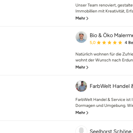
Unser Team renoviert, gestalte
Immobillien mit Kreativität, Erf
Mehr
Bio & Öko Malerme
Durchschnittliche Bewe
5,0
4 B
Natürlich wohnen für die Zufr
wohnt der Wunsch nach Erdung i
Mehr
FarbWelt Handel 
FarbWelt Handel & Service ist I
Dormagen und Umgebung. Wir bi
Mehr
Seelhorst Schön