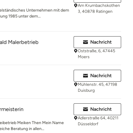
Am Krumbachskothen
telständisches Unternehmen mit dem
3, 40878 Ratingen
dung 1985 unter dem...
ld Malerbetrieb
Nachricht
Oststraße, 6, 47445
Moers
Nachricht
Mühlenstr. 45, 47198
Duisburg
rmeisterin
Nachricht
Adlerstraße 64, 40211
reibetrieb Meiken Then Mein Name
Düsseldorf
che Beratung in allen...