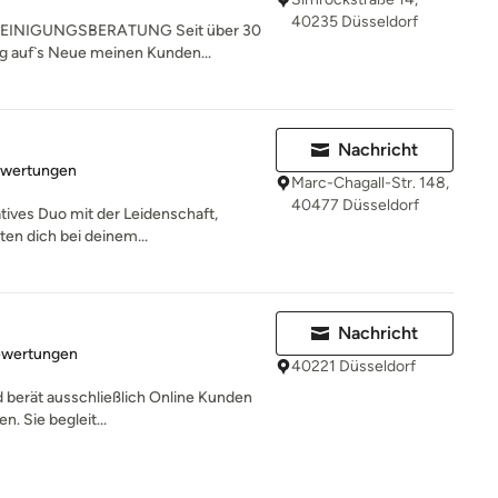
40235 Düsseldorf
INIGUNGSBERATUNG Seit über 30
ag auf`s Neue meinen Kunden...
Nachricht
rtung: 5 von 5 Sternen
ewertungen
Marc-Chagall-Str. 148,
40477 Düsseldorf
atives Duo mit der Leidenschaft,
ten dich bei deinem...
Nachricht
rtung: 5 von 5 Sternen
ewertungen
40221 Düsseldorf
d berät ausschließlich Online Kunden
n. Sie begleit...