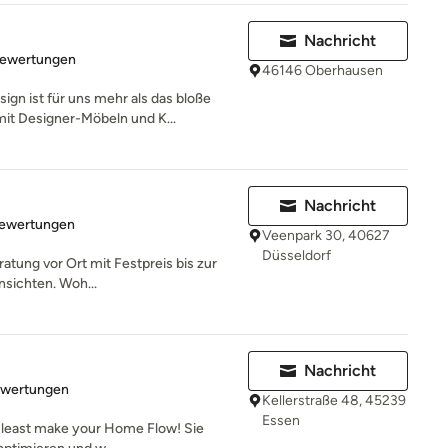
Nachricht
rtung: 5 von 5 Sternen
Bewertungen
46146 Oberhausen
gn ist für uns mehr als das bloße
t Designer-Möbeln und K...
Nachricht
rtung: 5 von 5 Sternen
Bewertungen
Veenpark 30, 40627
Düsseldorf
atung vor Ort mit Festpreis bis zur
sichten. Woh...
Nachricht
rtung: 5 von 5 Sternen
ewertungen
Kellerstraße 48, 45239
Essen
 at least make your Home Flow! Sie