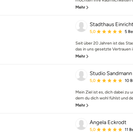
möchten Ihre Räumlichkeiten o
Mehr
Stadthaus Einrich
Durchschnittliche Bewe
5,0
5 B
Seit über 20 Jahren ist das Sta
das in uns gesetzte Vertrauen is
Mehr
Studio Sandmann
Durchschnittliche Bewe
5,0
10 
Mein Ziel ist es, dich dabei zu 
dem du dich wohl fühlst und der 
Mehr
Angela Eckrodt
Durchschnittliche Bewe
5,0
11 