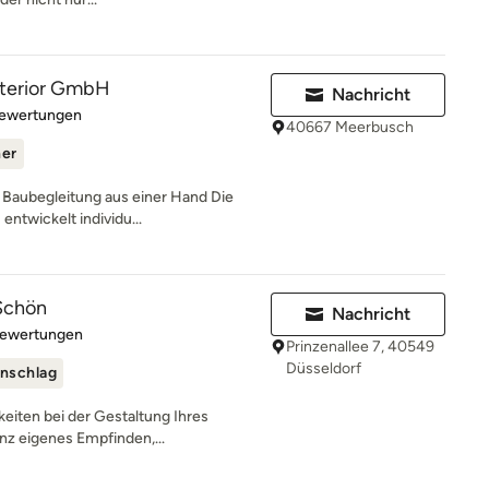
interior GmbH
Nachricht
rtung: 4.7 von 5 Sternen
Bewertungen
40667 Meerbusch
ner
 Baubegleitung aus einer Hand Die
entwickelt individu...
Schön
Nachricht
rtung: 5 von 5 Sternen
Bewertungen
Prinzenallee 7, 40549
Düsseldorf
nschlag
keiten bei der Gestaltung Ihres
nz eigenes Empfinden,...