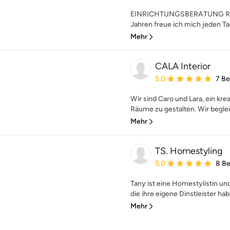
EINRICHTUNGSBERATUNG RE
Jahren freue ich mich jeden T
Mehr
CALA Interior
Durchschnittliche Bewe
5,0
7 B
Wir sind Caro und Lara, ein kre
Räume zu gestalten. Wir beglei
Mehr
TS. Homestyling
Durchschnittliche Bewe
5,0
8 B
Tany ist eine Homestylistin un
die ihre eigene Dinstleister habe
Mehr