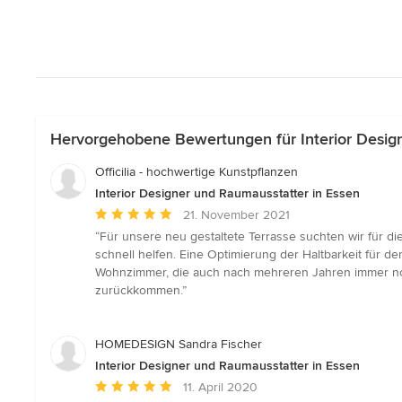
Hervorgehobene Bewertungen für Interior Desig
Officilia - hochwertige Kunstpflanzen
Interior Designer und Raumausstatter in Essen
Durchschnittliche
21. November 2021
Bewertung:
“Für unsere neu gestaltete Terrasse suchten wir für d
5
schnell helfen. Eine Optimierung der Haltbarkeit für d
von
Wohnzimmer, die auch nach mehreren Jahren immer noch
5
zurückkommen.”
Sternen
HOMEDESIGN Sandra Fischer
Interior Designer und Raumausstatter in Essen
Durchschnittliche
11. April 2020