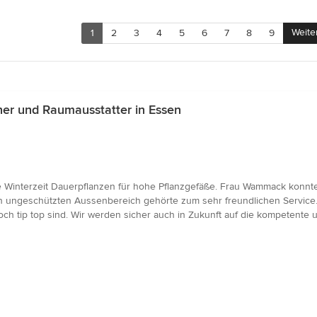
Weite
1
2
3
4
5
6
7
8
9
ner und Raumausstatter in Essen
ie Winterzeit Dauerpflanzen für hohe Pflanzgefäße. Frau Wammack konnt
en ungeschützten Aussenbereich gehörte zum sehr freundlichen Service. W
 tip top sind. Wir werden sicher auch in Zukunft auf die kompetente u