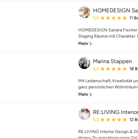
HOMEDESIGN Sand
Durchschnittliche Bewe
5,0
11 
HOMEDESIGN Sandra Fischer 
Staging Räume mit Charakter. I
Mehr
Marina Stappen
Durchschnittliche Bewe
5,0
18 
Mit Leidenschaft, Kreativität un
ganz persönlichen Wohnträume
Mehr
RE:LIVING Interior
Durchschnittliche Bewe
5,0
12 
RE:LIVING Interior Design &
Home. Du möchtest einen Ort de