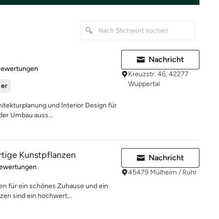
Nachricht
rtung: 5 von 5 Sternen
Bewertungen
Kreuzstr. 46, 42277
Wuppertal
ner
hitekturplanung und Interior Design für
der Umbau auss...
ertige Kunstpflanzen
Nachricht
rtung: 4.9 von 5 Sternen
Bewertungen
45479 Mülheim / Ruhr
n für ein schönes Zuhause und ein
en sind ein hochwert...