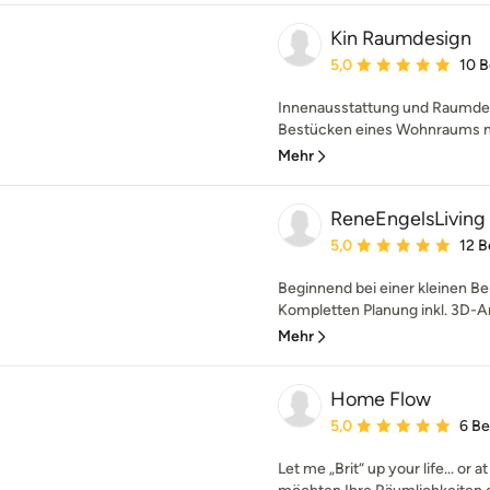
Kin Raumdesign
Durchschnittliche Bewe
5,0
10 
Innenausstattung und Raumdesi
Bestücken eines Wohnraums mi
Mehr
ReneEngelsLiving
Durchschnittliche Bewe
5,0
12 
Beginnend bei einer kleinen Ber
Kompletten Planung inkl. 3D-An
Mehr
Home Flow
Durchschnittliche Bewe
5,0
6 B
Let me „Brit“ up your life... or