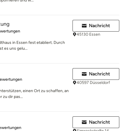
ptimieren und w...
tung
Nachricht
rtung: 5 von 5 Sternen
ewertungen
45130 Essen
dthaus in Essen fest etabliert. Durch
t es uns gelu...
Nachricht
rtung: 5 von 5 Sternen
Bewertungen
40597 Düsseldorf
unterstützen, einen Ort zu schaffen, an
zu dir pas...
Nachricht
rtung: 5 von 5 Sternen
Bewertungen
Simrockstraße 14,