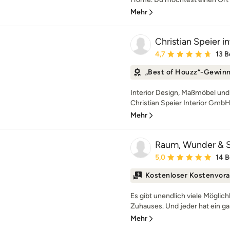
Mehr
Christian Speier 
Durchschnittliche Bewe
4,7
13 
„Best of Houzz“-Gewin
Interior Design, Maßmöbel und
Christian Speier Interior GmbH 
Mehr
Raum, Wunder & 
Durchschnittliche Bewe
5,0
14 
Kostenloser Kostenvora
Es gibt unendlich viele Möglich
Zuhauses. Und jeder hat ein ga
Mehr