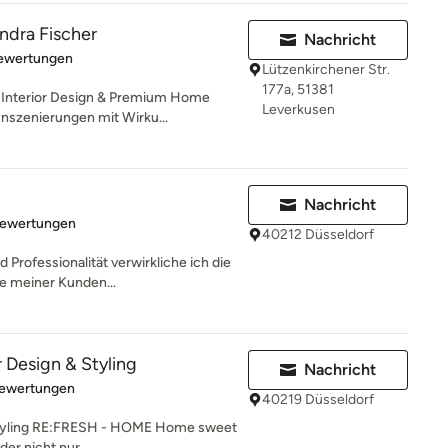
ra Fischer
Nachricht
rtung: 5 von 5 Sternen
Bewertungen
Lützenkirchener Str.
177a, 51381
Interior Design & Premium Home
Leverkusen
nszenierungen mit Wirku...
Nachricht
rtung: 5 von 5 Sternen
Bewertungen
40212 Düsseldorf
d Professionalität verwirkliche ich die
 meiner Kunden...
 Design & Styling
Nachricht
rtung: 5 von 5 Sternen
Bewertungen
40219 Düsseldorf
 Styling RE:FRESH - HOME Home sweet
r nicht nur...