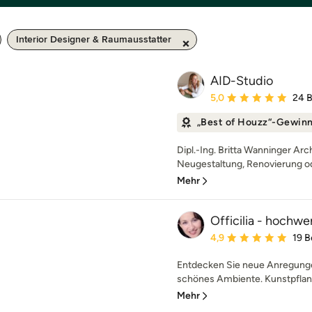
Interior Designer & Raumausstatter
AID-Studio
Durchschnittliche Bewe
5,0
24 
„Best of Houzz“-Gewin
Dipl.-Ing. Britta Wanninger Arc
Neugestaltung, Renovierung o
Mehr
Officilia - hochw
Durchschnittliche Bewe
4,9
19 
Entdecken Sie neue Anregunge
schönes Ambiente. Kunstpflanz
Mehr