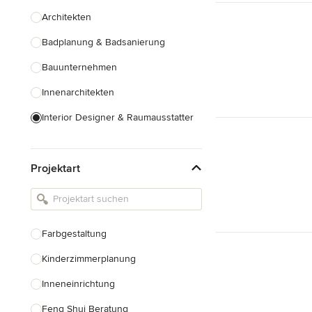
Architekten
Badplanung & Badsanierung
Bauunternehmen
Innenarchitekten
Interior Designer & Raumausstatter
Küchenplanung
Projektart
Landschaftsarchitekten
Armaturen & Sanitärbedarf
Beleuchtung
Farbgestaltung
Einbauschränke
Kinderzimmerplanung
Alle anzeigen
Inneneinrichtung
Feng Shui Beratung