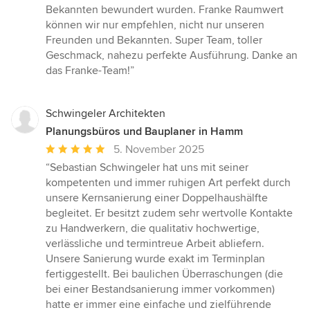
Bekannten bewundert wurden. Franke Raumwert
können wir nur empfehlen, nicht nur unseren
Freunden und Bekannten. Super Team, toller
Geschmack, nahezu perfekte Ausführung. Danke an
das Franke-Team!”
Schwingeler Architekten
Planungsbüros und Bauplaner in Hamm
Durchschnittliche
5. November 2025
Bewertung:
“Sebastian Schwingeler hat uns mit seiner
5
kompetenten und immer ruhigen Art perfekt durch
von
unsere Kernsanierung einer Doppelhaushälfte
5
begleitet. Er besitzt zudem sehr wertvolle Kontakte
Sternen
zu Handwerkern, die qualitativ hochwertige,
verlässliche und termintreue Arbeit abliefern.
Unsere Sanierung wurde exakt im Terminplan
fertiggestellt. Bei baulichen Überraschungen (die
bei einer Bestandsanierung immer vorkommen)
hatte er immer eine einfache und zielführende