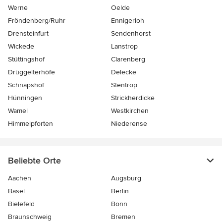
Werne
Oelde
Fröndenberg/Ruhr
Ennigerloh
Drensteinfurt
Sendenhorst
Wickede
Lanstrop
Stüttingshof
Clarenberg
Drüggelterhöfe
Delecke
Schnapshof
Stentrop
Hünningen
Strickherdicke
Wamel
Westkirchen
Himmelpforten
Niederense
Beliebte Orte
Aachen
Augsburg
Basel
Berlin
Bielefeld
Bonn
Braunschweig
Bremen