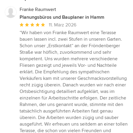
Franke Raumwert
Planungsbüros und Bauplaner in Hamm
Durchschnittliche
11. März 2026
Bewertung:
“Wir haben von Franke Raumwert eine Terasse
5
bauen lassen incl. zwei Stufen in unseren Garten.
von
Schon unser „Erstkontakt“ an der Fröndenberger
5
Straße war höflich, zuvorkommend und sehr
Sternen
kompetent. Uns wurden mehrere verschiedene
Fliesen gezeigt und jeweils Vor- und Nachteile
erklärt. Die Empfehlung des sympathischen
Verkäufers kam mit unserer Geschmacksvorstellung
recht zügig überein. Danach wurden wir nach einer
Ortsbesichtigung detailliert aufgeklärt, was im
einzelnen für Arbeitsschritte erfolgen. Der zeitliche
Rahmen, der uns genannt wurde, stimmte mit den
tatsächlich ausgeführten Arbeiten fast genau
überein. Die Arbeiten wurden zügig und sauber
ausgeführt. Wir erfreuen uns seitdem an einer tollen
Terasse, die schon von vielen Freunden und