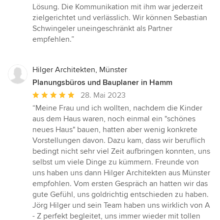
Lösung. Die Kommunikation mit ihm war jederzeit
zielgerichtet und verlässlich. Wir können Sebastian
Schwingeler uneingeschränkt als Partner
empfehlen.”
Hilger Architekten, Münster
Planungsbüros und Bauplaner in Hamm
Durchschnittliche
28. Mai 2023
Bewertung:
“Meine Frau und ich wollten, nachdem die Kinder
5
aus dem Haus waren, noch einmal ein "schönes
von
neues Haus" bauen, hatten aber wenig konkrete
5
Vorstellungen davon. Dazu kam, dass wir beruflich
Sternen
bedingt nicht sehr viel Zeit aufbringen konnten, uns
selbst um viele Dinge zu kümmern. Freunde von
uns haben uns dann Hilger Architekten aus Münster
empfohlen. Vom ersten Gespräch an hatten wir das
gute Gefühl, uns goldrichtig entschieden zu haben.
Jörg Hilger und sein Team haben uns wirklich von A
- Z perfekt begleitet, uns immer wieder mit tollen