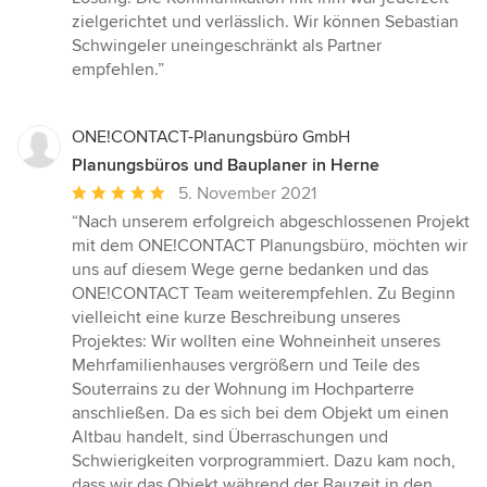
zielgerichtet und verlässlich. Wir können Sebastian
Schwingeler uneingeschränkt als Partner
empfehlen.”
ONE!CONTACT-Planungsbüro GmbH
Planungsbüros und Bauplaner in Herne
Durchschnittliche
5. November 2021
Bewertung:
“Nach unserem erfolgreich abgeschlossenen Projekt
5
mit dem ONE!CONTACT Planungsbüro, möchten wir
von
uns auf diesem Wege gerne bedanken und das
5
ONE!CONTACT Team weiterempfehlen. Zu Beginn
Sternen
vielleicht eine kurze Beschreibung unseres
Projektes: Wir wollten eine Wohneinheit unseres
Mehrfamilienhauses vergrößern und Teile des
Souterrains zu der Wohnung im Hochparterre
anschließen. Da es sich bei dem Objekt um einen
Altbau handelt, sind Überraschungen und
Schwierigkeiten vorprogrammiert. Dazu kam noch,
dass wir das Objekt während der Bauzeit in den