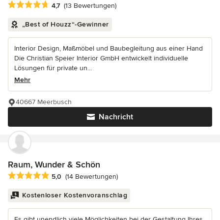
Durchschnittliche Bewertung: 4.7 von 5 Sternen
4,7
(13 Bewertungen)
„Best of Houzz“-Gewinner
Interior Design, Maßmöbel und Baubegleitung aus einer Hand
Die Christian Speier Interior GmbH entwickelt individuelle
Lösungen für private un...
Mehr
40667 Meerbusch
Nachricht
Raum, Wunder & Schön
Durchschnittliche Bewertung: 5 von 5 Sternen
5,0
(14 Bewertungen)
Kostenloser Kostenvoranschlag
Es gibt unendlich viele Möglichkeiten bei der Gestaltung Ihres