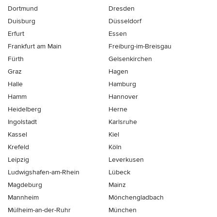
Dortmund
Dresden
Duisburg
Düsseldorf
Erfurt
Essen
Frankfurt am Main
Freiburg-im-Breisgau
Fürth
Gelsenkirchen
Graz
Hagen
Halle
Hamburg
Hamm
Hannover
Heidelberg
Herne
Ingolstadt
Karlsruhe
Kassel
Kiel
Krefeld
Köln
Leipzig
Leverkusen
Ludwigshafen-am-Rhein
Lübeck
Magdeburg
Mainz
Mannheim
Mönchen­gladbach
Mülheim-an-der-Ruhr
München