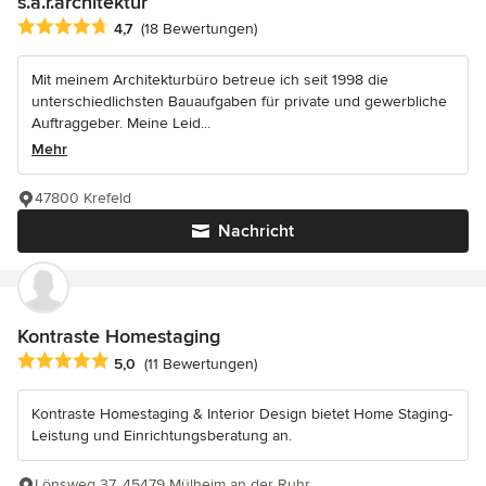
s.a.r.architektur
Durchschnittliche Bewertung: 4.7 von 5 Sternen
4,7
(18 Bewertungen)
Mit meinem Architekturbüro betreue ich seit 1998 die
unterschiedlichsten Bauaufgaben für private und gewerbliche
Auftraggeber. Meine Leid...
Mehr
47800 Krefeld
Nachricht
Kontraste Homestaging
Durchschnittliche Bewertung: 5 von 5 Sternen
5,0
(11 Bewertungen)
Kontraste Homestaging & Interior Design bietet Home Staging-
Leistung und Einrichtungsberatung an.
Lönsweg 37, 45479 Mülheim an der Ruhr