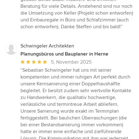
Beratung für viele Details. Anstehend sind nur noch
die Umsetzung von Keller (Projekt schon entworfen)
und Einbauregale in Büro und Schlafzimmer (auch
schon entworfen). Danke Steffen und bis bald!”
Schwingeler Architekten
Planungsbüros und Bauplaner in Herne
Durchschnittliche
5. November 2025
Bewertung:
“Sebastian Schwingeler hat uns mit seiner
5
kompetenten und immer ruhigen Art perfekt durch
von
unsere Kernsanierung einer Doppelhaushälfte
5
begleitet. Er besitzt zudem sehr wertvolle Kontakte
Sternen
zu Handwerkern, die qualitativ hochwertige,
verlässliche und termintreue Arbeit abliefern.
Unsere Sanierung wurde exakt im Terminplan
fertiggestellt. Bei baulichen Überraschungen (die
bei einer Bestandsanierung immer vorkommen)
hatte er immer eine einfache und zielführende
Lösung. Die Kommunikation mit ihm war jederzeit