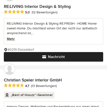
RE:LIVING Interior Design & Styling
Durchschnittliche Bewertung: 5 von 5 Sternen
5,0
(12 Bewertungen)
RE:LIVING Interior Design & Styling RE:FRESH - HOME Home
sweet Home. Du möchtest einen Ort der nicht nur ästhetisch
ansprechend ist,...
Mehr
40219 Düsseldorf
Nachricht
Christian Speier interior GmbH
Durchschnittliche Bewertung: 4.7 von 5 Sternen
4,7
(13 Bewertungen)
„Best of Houzz“-Gewinner
Interior Design, Maßmöbel und Baubegleitung aus einer Hand