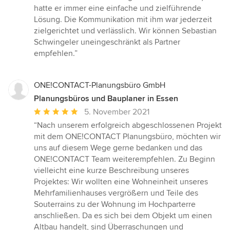
hatte er immer eine einfache und zielführende
Lösung. Die Kommunikation mit ihm war jederzeit
zielgerichtet und verlässlich. Wir können Sebastian
Schwingeler uneingeschränkt als Partner
empfehlen.”
ONE!CONTACT-Planungsbüro GmbH
Planungsbüros und Bauplaner in Essen
Durchschnittliche
5. November 2021
Bewertung:
“Nach unserem erfolgreich abgeschlossenen Projekt
5
mit dem ONE!CONTACT Planungsbüro, möchten wir
von
uns auf diesem Wege gerne bedanken und das
5
ONE!CONTACT Team weiterempfehlen. Zu Beginn
Sternen
vielleicht eine kurze Beschreibung unseres
Projektes: Wir wollten eine Wohneinheit unseres
Mehrfamilienhauses vergrößern und Teile des
Souterrains zu der Wohnung im Hochparterre
anschließen. Da es sich bei dem Objekt um einen
Altbau handelt, sind Überraschungen und