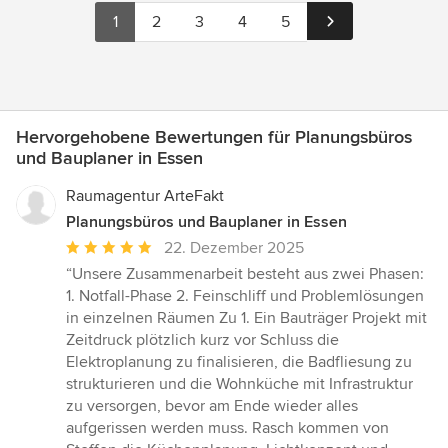
1
2
3
4
5
Hervorgehobene Bewertungen für Planungsbüros
und Bauplaner in Essen
Raumagentur ArteFakt
Planungsbüros und Bauplaner in Essen
Durchschnittliche
22. Dezember 2025
Bewertung:
“Unsere Zusammenarbeit besteht aus zwei Phasen:
5
1. Notfall-Phase 2. Feinschliff und Problemlösungen
von
in einzelnen Räumen Zu 1. Ein Bauträger Projekt mit
5
Zeitdruck plötzlich kurz vor Schluss die
Sternen
Elektroplanung zu finalisieren, die Badfliesung zu
strukturieren und die Wohnküche mit Infrastruktur
zu versorgen, bevor am Ende wieder alles
aufgerissen werden muss. Rasch kommen von