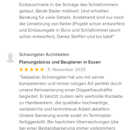
Einbauschrank in die Schräge des Schlafzimmers
gebaut. Beide Bäder möbliert. Und erhielten
Beratung für viele Details. Anstehend sind nur noch
die Umsetzung von Keller (Projekt schon entworfen)
und Einbauregale in Büro und Schlafzimmer (auch
schon entworfen). Danke Steffen und bis bald!”
Schwingeler Architekten
Planungsbüros und Bauplaner in Essen
Durchschnittliche
5. November 2025
Bewertung:
“Sebastian Schwingeler hat uns mit seiner
5
kompetenten und immer ruhigen Art perfekt durch
von
unsere Kernsanierung einer Doppelhaushälfte
5
begleitet. Er besitzt zudem sehr wertvolle Kontakte
Sternen
zu Handwerkern, die qualitativ hochwertige,
verlässliche und termintreue Arbeit abliefern.
Unsere Sanierung wurde exakt im Terminplan
fertiggestellt. Bei baulichen Überraschungen (die
bei einer Bestandsanierung immer vorkommen)