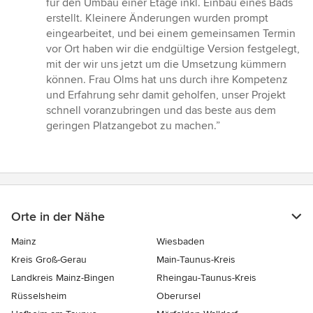
für den Umbau einer Etage inkl. Einbau eines Bads
von
erstellt. Kleinere Änderungen wurden prompt
5
eingearbeitet, und bei einem gemeinsamen Termin
Sternen
vor Ort haben wir die endgültige Version festgelegt,
mit der wir uns jetzt um die Umsetzung kümmern
können. Frau Olms hat uns durch ihre Kompetenz
und Erfahrung sehr damit geholfen, unser Projekt
schnell voranzubringen und das beste aus dem
geringen Platzangebot zu machen.”
Orte in der Nähe
Mainz
Wiesbaden
Kreis Groß-Gerau
Main-Taunus-Kreis
Landkreis Mainz-Bingen
Rheingau-Taunus-Kreis
Rüsselsheim
Oberursel