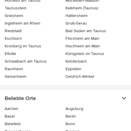
Hofheim am Taunus
Mörfelden-Walldorf
Taunusstein
Kelkheim (Taunus)
Griesheim
Hattersheim
Ingelheim am Rhein
Groß-Gerau
Riedstadt
Bad Soden am Taunus
Eschborn
Flörsheim am Main
Kronberg im Taunus
Hochheim am Main
Eltville
Königstein im Taunus
Schwalbach am Taunus
Kelsterbach
Raunheim
Eppstein
Geisenheim
Oestrich-Winkel
Beliebte Orte
Aachen
Augsburg
Basel
Berlin
Bielefeld
Bonn