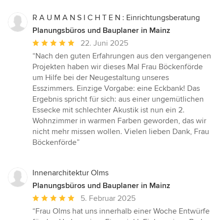
R A U M A N S I C H T E N : Einrichtungsberatung
Planungsbüros und Bauplaner in Mainz
Durchschnittliche
22. Juni 2025
Bewertung:
“Nach den guten Erfahrungen aus den vergangenen
5
Projekten haben wir dieses Mal Frau Böckenförde
von
um Hilfe bei der Neugestaltung unseres
5
Esszimmers. Einzige Vorgabe: eine Eckbank! Das
Sternen
Ergebnis spricht für sich: aus einer ungemütlichen
Essecke mit schlechter Akustik ist nun ein 2.
Wohnzimmer in warmen Farben geworden, das wir
nicht mehr missen wollen. Vielen lieben Dank, Frau
Böckenförde”
Innenarchitektur Olms
Planungsbüros und Bauplaner in Mainz
Durchschnittliche
5. Februar 2025
Bewertung:
“Frau Olms hat uns innerhalb einer Woche Entwürfe
5