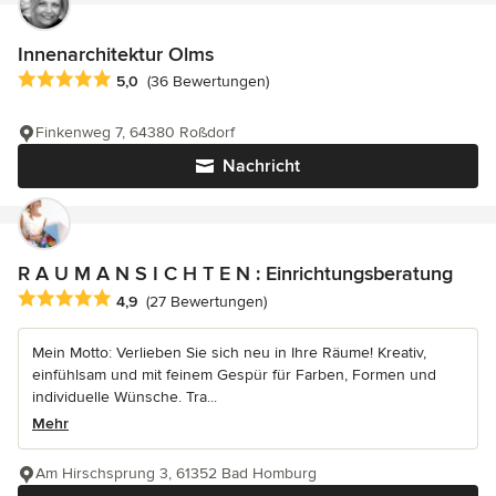
Innenarchitektur Olms
Durchschnittliche Bewertung: 5 von 5 Sternen
5,0
(36 Bewertungen)
Finkenweg 7, 64380 Roßdorf
Nachricht
R A U M A N S I C H T E N : Einrichtungsberatung
Durchschnittliche Bewertung: 4.9 von 5 Sternen
4,9
(27 Bewertungen)
Mein Motto: Verlieben Sie sich neu in Ihre Räume! Kreativ,
einfühlsam und mit feinem Gespür für Farben, Formen und
individuelle Wünsche. Tra...
Mehr
Am Hirschsprung 3, 61352 Bad Homburg