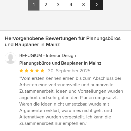
1
2
3
4
8
Hervorgehobene Bewertungen für Planungsbüros
und Bauplaner in Mainz
REFUGIUM - Interior Design
Planungsbüros und Bauplaner in Mainz
Durchschnittliche
30. September 2025
Bewertung:
“Vom ersten Kennenlernen bis zum Abschluss der
5
Arbeiten eine vertrauensvolle und humorvolle
von
Zusammenarbeit. Ideen und Vorstellungen wurden
5
angehört und sehr gut in den Plänen umgesetzt.
Sternen
Waren die Ideen nicht umsetzbar, wurde mit
Argumenten erklärt, warum es nicht geht und
Alternativen wurden vorgestellt. Ich kann die
Zusammenarbeit nur empfehlen.”