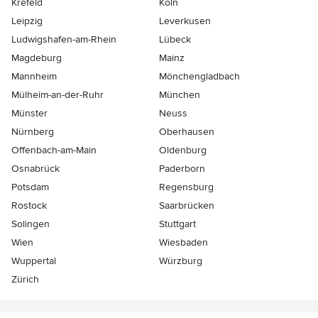
Krefeld
Köln
Leipzig
Leverkusen
Ludwigshafen-am-Rhein
Lübeck
Magdeburg
Mainz
Mannheim
Mönchen­gladbach
Mülheim-an-der-Ruhr
München
Münster
Neuss
Nürnberg
Oberhausen
Offenbach-am-Main
Oldenburg
Osnabrück
Paderborn
Potsdam
Regensburg
Rostock
Saarbrücken
Solingen
Stuttgart
Wien
Wiesbaden
Wuppertal
Würzburg
Zürich