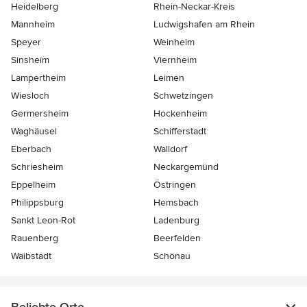
Heidelberg
Rhein-Neckar-Kreis
Mannheim
Ludwigshafen am Rhein
Speyer
Weinheim
Sinsheim
Viernheim
Lampertheim
Leimen
Wiesloch
Schwetzingen
Germersheim
Hockenheim
Waghäusel
Schifferstadt
Eberbach
Walldorf
Schriesheim
Neckargemünd
Eppelheim
Östringen
Philippsburg
Hemsbach
Sankt Leon-Rot
Ladenburg
Rauenberg
Beerfelden
Waibstadt
Schönau
Beliebte Orte