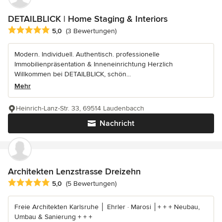
DETAILBLICK | Home Staging & Interiors
Durchschnittliche Bewertung: 5 von 5 Sternen
5,0
(3 Bewertungen)
Modern. Individuell. Authentisch. professionelle
Immobilienpräsentation & Inneneinrichtung Herzlich
Willkommen bei DETAILBLICK, schön...
Mehr
Heinrich-Lanz-Str. 33, 69514 Laudenbacch
Nachricht
Architekten Lenzstrasse Dreizehn
Durchschnittliche Bewertung: 5 von 5 Sternen
5,0
(5 Bewertungen)
Freie Architekten Karlsruhe │ Ehrler · Marosi │+ + + Neubau,
Umbau & Sanierung + + +