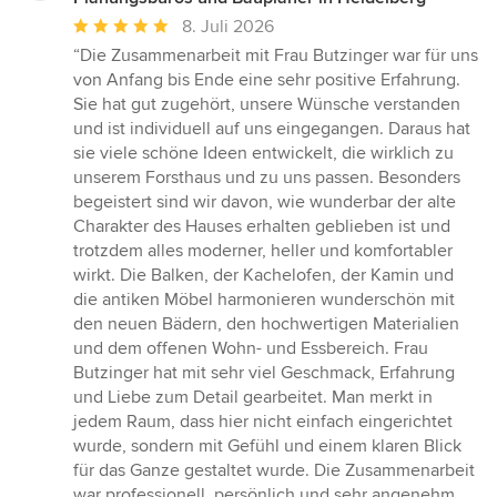
Durchschnittliche
8. Juli 2026
Bewertung:
“Die Zusammenarbeit mit Frau Butzinger war für uns
5
von Anfang bis Ende eine sehr positive Erfahrung.
von
Sie hat gut zugehört, unsere Wünsche verstanden
5
und ist individuell auf uns eingegangen. Daraus hat
Sternen
sie viele schöne Ideen entwickelt, die wirklich zu
unserem Forsthaus und zu uns passen. Besonders
begeistert sind wir davon, wie wunderbar der alte
Charakter des Hauses erhalten geblieben ist und
trotzdem alles moderner, heller und komfortabler
wirkt. Die Balken, der Kachelofen, der Kamin und
die antiken Möbel harmonieren wunderschön mit
den neuen Bädern, den hochwertigen Materialien
und dem offenen Wohn- und Essbereich. Frau
Butzinger hat mit sehr viel Geschmack, Erfahrung
und Liebe zum Detail gearbeitet. Man merkt in
jedem Raum, dass hier nicht einfach eingerichtet
wurde, sondern mit Gefühl und einem klaren Blick
für das Ganze gestaltet wurde. Die Zusammenarbeit
war professionell, persönlich und sehr angenehm.