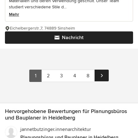
Materialien und deren Verwendung geschult. Unser Team
studiert verschiedene Stile d...
Mehr
Eichelbergerstr.,7, 74889 Sinsheim
Nachricht
1
2
3
4
8
Hervorgehobene Bewertungen für Planungsbüros
und Bauplaner in Heidelberg
jannetbutzinger.innenarchitektur
Planungsbüros und Bauplaner in Heidelberg