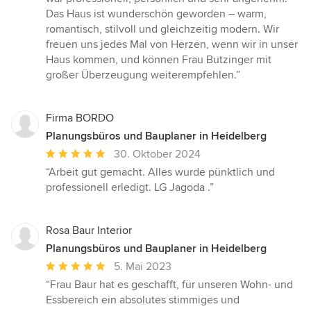
Das Haus ist wunderschön geworden – warm,
romantisch, stilvoll und gleichzeitig modern. Wir
freuen uns jedes Mal von Herzen, wenn wir in unser
Haus kommen, und können Frau Butzinger mit
großer Überzeugung weiterempfehlen.”
Firma BORDO
Planungsbüros und Bauplaner in Heidelberg
Durchschnittliche
30. Oktober 2024
Bewertung:
“Arbeit gut gemacht. Alles wurde pünktlich und
5
professionell erledigt. LG Jagoda .”
von
5
Sternen
Rosa Baur Interior
Planungsbüros und Bauplaner in Heidelberg
Durchschnittliche
5. Mai 2023
Bewertung:
“Frau Baur hat es geschafft, für unseren Wohn- und
5
Essbereich ein absolutes stimmiges und