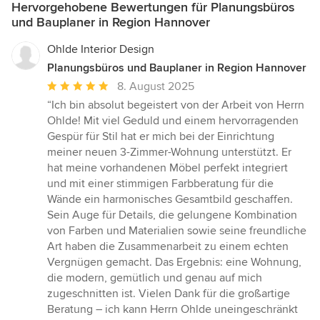
Hervorgehobene Bewertungen für Planungsbüros
und Bauplaner in Region Hannover
Ohlde Interior Design
Planungsbüros und Bauplaner in Region Hannover
Durchschnittliche
8. August 2025
Bewertung:
“Ich bin absolut begeistert von der Arbeit von Herrn
5
Ohlde! Mit viel Geduld und einem hervorragenden
von
Gespür für Stil hat er mich bei der Einrichtung
5
meiner neuen 3-Zimmer-Wohnung unterstützt. Er
Sternen
hat meine vorhandenen Möbel perfekt integriert
und mit einer stimmigen Farbberatung für die
Wände ein harmonisches Gesamtbild geschaffen.
Sein Auge für Details, die gelungene Kombination
von Farben und Materialien sowie seine freundliche
Art haben die Zusammenarbeit zu einem echten
Vergnügen gemacht. Das Ergebnis: eine Wohnung,
die modern, gemütlich und genau auf mich
zugeschnitten ist. Vielen Dank für die großartige
Beratung – ich kann Herrn Ohlde uneingeschränkt