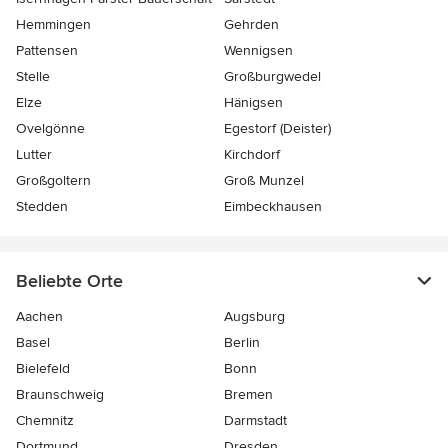
Hemmingen
Gehrden
Pattensen
Wennigsen
Stelle
Großburgwedel
Elze
Hänigsen
Ovelgönne
Egestorf (Deister)
Lutter
Kirchdorf
Großgoltern
Groß Munzel
Stedden
Eimbeckhausen
Beliebte Orte
Aachen
Augsburg
Basel
Berlin
Bielefeld
Bonn
Braunschweig
Bremen
Chemnitz
Darmstadt
Dortmund
Dresden