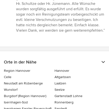
von
Hr. Schultze oder Hr. Jünemann. Alle Wünsche
5
wurden sorgfältig ausgeführt und erfüllt. Es wurde
Sternen
sogar noch ein Reinigungsteam vorbeigeschickt um
evtl. kleine Verschmutzungen zu beseitigen. Ich
hatte nichts dergleichen bemerkt. Einfach klasse.
Vielen Dank, wir werden sie gern weiterempfehlen.”
Orte in der Nähe
Region Hannover
Hannover
Celle
Altgarbsen
Neustadt am Rübenberge
Laatzen
Wunstorf
Seelze
Burgdorf (Region Hannover)
Gartenstadt Lohne
Isernhagen-Süd
Ronnenberg
Isernhagen Farster Bauerschaft
Sarstedt