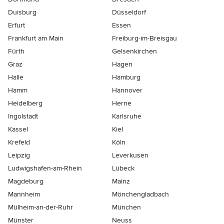
Duisburg
Düsseldorf
Erfurt
Essen
Frankfurt am Main
Freiburg-im-Breisgau
Fürth
Gelsenkirchen
Graz
Hagen
Halle
Hamburg
Hamm
Hannover
Heidelberg
Herne
Ingolstadt
Karlsruhe
Kassel
Kiel
Krefeld
Köln
Leipzig
Leverkusen
Ludwigshafen-am-Rhein
Lübeck
Magdeburg
Mainz
Mannheim
Mönchen­gladbach
Mülheim-an-der-Ruhr
München
Münster
Neuss