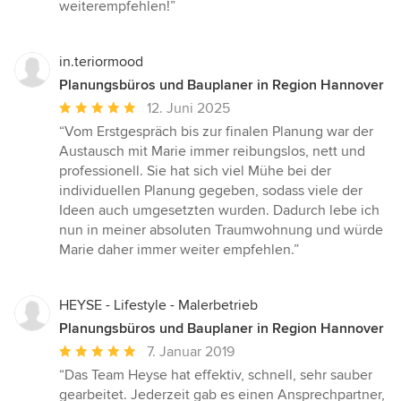
weiterempfehlen!”
in.teriormood
Planungsbüros und Bauplaner in Region Hannover
Durchschnittliche
12. Juni 2025
Bewertung:
“Vom Erstgespräch bis zur finalen Planung war der
5
Austausch mit Marie immer reibungslos, nett und
von
professionell. Sie hat sich viel Mühe bei der
5
individuellen Planung gegeben, sodass viele der
Sternen
Ideen auch umgesetzten wurden. Dadurch lebe ich
nun in meiner absoluten Traumwohnung und würde
Marie daher immer weiter empfehlen.”
HEYSE - Lifestyle - Malerbetrieb
Planungsbüros und Bauplaner in Region Hannover
Durchschnittliche
7. Januar 2019
Bewertung:
“Das Team Heyse hat effektiv, schnell, sehr sauber
5
gearbeitet. Jederzeit gab es einen Ansprechpartner,