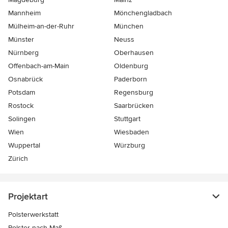
Mannheim
Mönchen­gladbach
Mülheim-an-der-Ruhr
München
Münster
Neuss
Nürnberg
Oberhausen
Offenbach-am-Main
Oldenburg
Osnabrück
Paderborn
Potsdam
Regensburg
Rostock
Saarbrücken
Solingen
Stuttgart
Wien
Wiesbaden
Wuppertal
Würzburg
Zürich
Projektart
Polsterwerkstatt
Polster nach Maß