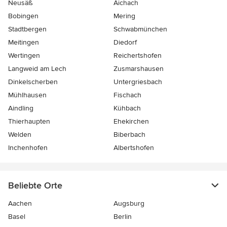
Neusäß
Aichach
Bobingen
Mering
Stadtbergen
Schwabmünchen
Meitingen
Diedorf
Wertingen
Reichertshofen
Langweid am Lech
Zusmarshausen
Dinkelscherben
Untergriesbach
Mühlhausen
Fischach
Aindling
Kühbach
Thierhaupten
Ehekirchen
Welden
Biberbach
Inchenhofen
Albertshofen
Beliebte Orte
Aachen
Augsburg
Basel
Berlin