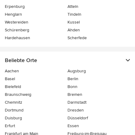
Erpenburg
Atteln
Henglarn
Tindeln
Westereiden
Kussel
Schürenberg
Ahden
Hardehausen
Scherfede
Beliebte Orte
Aachen
Augsburg
Basel
Berlin
Bielefeld
Bonn
Braunschweig
Bremen
Chemnitz
Darmstadt
Dortmund
Dresden
Duisburg
Düsseldorf
Erfurt
Essen
Frankfurt am Main
Freiburg-im-Breisgau