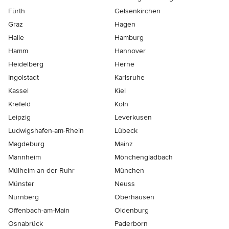
Fürth
Gelsenkirchen
Graz
Hagen
Halle
Hamburg
Hamm
Hannover
Heidelberg
Herne
Ingolstadt
Karlsruhe
Kassel
Kiel
Krefeld
Köln
Leipzig
Leverkusen
Ludwigshafen-am-Rhein
Lübeck
Magdeburg
Mainz
Mannheim
Mönchen­gladbach
Mülheim-an-der-Ruhr
München
Münster
Neuss
Nürnberg
Oberhausen
Offenbach-am-Main
Oldenburg
Osnabrück
Paderborn