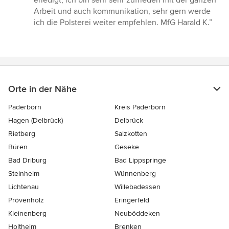
erledigt, ich bin sehr sehr zufrieden mit der ganzen
Sternen
Arbeit und auch kommunikation, sehr gern werde
ich die Polsterei weiter empfehlen. MfG Harald K.”
Orte in der Nähe
Paderborn
Kreis Paderborn
Hagen (Delbrück)
Delbrück
Rietberg
Salzkotten
Büren
Geseke
Bad Driburg
Bad Lippspringe
Steinheim
Wünnenberg
Lichtenau
Willebadessen
Prövenholz
Eringerfeld
Kleinenberg
Neuböddeken
Holtheim
Brenken