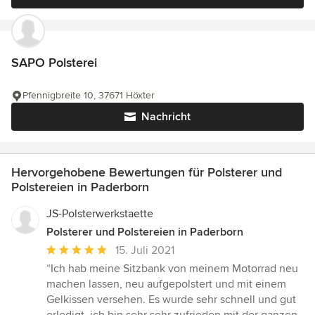
SAPO Polsterei
Pfennigbreite 10, 37671 Höxter
Nachricht
Hervorgehobene Bewertungen für Polsterer und
Polstereien in Paderborn
JS-Polsterwerkstaette
Polsterer und Polstereien in Paderborn
Durchschnittliche
15. Juli 2021
Bewertung:
“Ich hab meine Sitzbank von meinem Motorrad neu
5
machen lassen, neu aufgepolstert und mit einem
von
Gelkissen versehen. Es wurde sehr schnell und gut
5