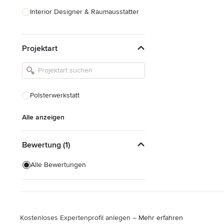
Interior Designer & Raumausstatter
Küchenplanung
Projektart
Landschaftsarchitekten
Armaturen & Sanitärbedarf
Beleuchtung
Polsterwerkstatt
Einbauschränke
Alle anzeigen
Alle anzeigen
Bewertung (1)
Alle Bewertungen
Kostenloses Expertenprofil anlegen –
Mehr erfahren