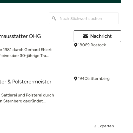
umausstatter OHG
Nachricht
18069 Rostock
e 1981 durch Gerhard Ehlert
eine über 30-jährige Tra...
19406 Sternberg
ter & Polsterermeister
Sattlerei und Polsterei durch
n Sternberg gegründet....
2 Experten