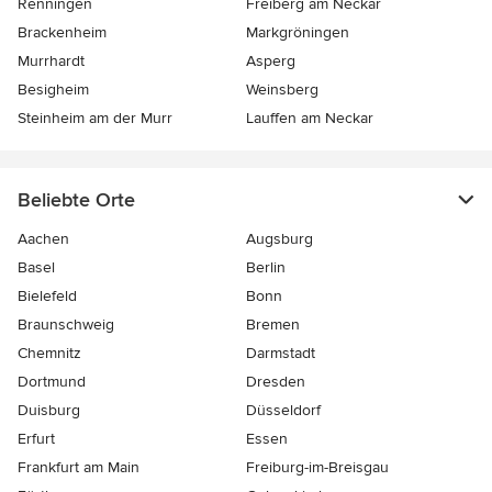
Renningen
Freiberg am Neckar
Brackenheim
Markgröningen
Murrhardt
Asperg
Besigheim
Weinsberg
Steinheim am der Murr
Lauffen am Neckar
Beliebte Orte
Aachen
Augsburg
Basel
Berlin
Bielefeld
Bonn
Braunschweig
Bremen
Chemnitz
Darmstadt
Dortmund
Dresden
Duisburg
Düsseldorf
Erfurt
Essen
Frankfurt am Main
Freiburg-im-Breisgau