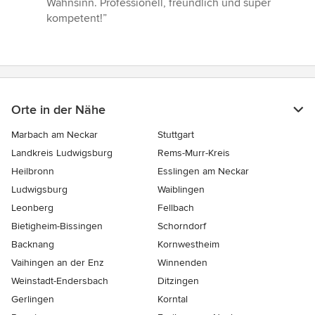
Wahnsinn. Professionell, freundlich und super
von
kompetent!”
5
Sternen
Orte in der Nähe
Marbach am Neckar
Stuttgart
Landkreis Ludwigsburg
Rems-Murr-Kreis
Heilbronn
Esslingen am Neckar
Ludwigsburg
Waiblingen
Leonberg
Fellbach
Bietigheim-Bissingen
Schorndorf
Backnang
Kornwestheim
Vaihingen an der Enz
Winnenden
Weinstadt-Endersbach
Ditzingen
Gerlingen
Korntal