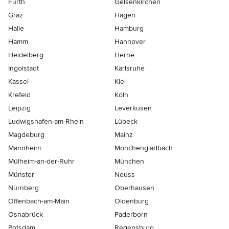
Fürth
Gelsenkirchen
Graz
Hagen
Halle
Hamburg
Hamm
Hannover
Heidelberg
Herne
Ingolstadt
Karlsruhe
Kassel
Kiel
Krefeld
Köln
Leipzig
Leverkusen
Ludwigshafen-am-Rhein
Lübeck
Magdeburg
Mainz
Mannheim
Mönchen­gladbach
Mülheim-an-der-Ruhr
München
Münster
Neuss
Nürnberg
Oberhausen
Offenbach-am-Main
Oldenburg
Osnabrück
Paderborn
Potsdam
Regensburg