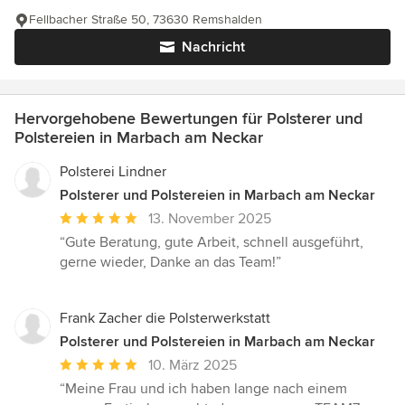
Fellbacher Straße 50, 73630 Remshalden
Nachricht
Hervorgehobene Bewertungen für Polsterer und
Polstereien in Marbach am Neckar
Polsterei Lindner
Polsterer und Polstereien in Marbach am Neckar
Durchschnittliche
13. November 2025
Bewertung:
“Gute Beratung, gute Arbeit, schnell ausgeführt,
5
gerne wieder, Danke an das Team!”
von
5
Sternen
Frank Zacher die Polsterwerkstatt
Polsterer und Polstereien in Marbach am Neckar
Durchschnittliche
10. März 2025
Bewertung:
“Meine Frau und ich haben lange nach einem
5