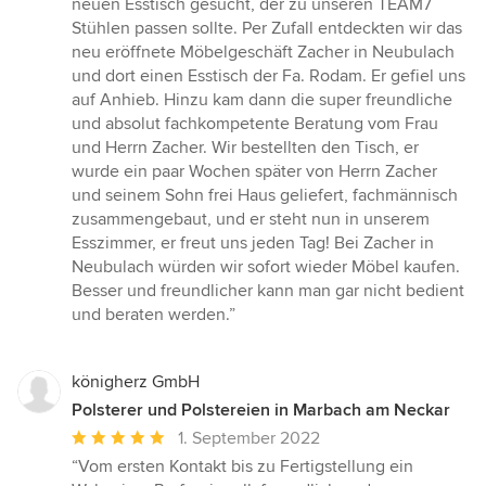
neuen Esstisch gesucht, der zu unseren TEAM7
von
Stühlen passen sollte. Per Zufall entdeckten wir das
5
neu eröffnete Möbelgeschäft Zacher in Neubulach
Sternen
und dort einen Esstisch der Fa. Rodam. Er gefiel uns
auf Anhieb. Hinzu kam dann die super freundliche
und absolut fachkompetente Beratung vom Frau
und Herrn Zacher. Wir bestellten den Tisch, er
wurde ein paar Wochen später von Herrn Zacher
und seinem Sohn frei Haus geliefert, fachmännisch
zusammengebaut, und er steht nun in unserem
Esszimmer, er freut uns jeden Tag! Bei Zacher in
Neubulach würden wir sofort wieder Möbel kaufen.
Besser und freundlicher kann man gar nicht bedient
und beraten werden.”
königherz GmbH
Polsterer und Polstereien in Marbach am Neckar
Durchschnittliche
1. September 2022
Bewertung:
“Vom ersten Kontakt bis zu Fertigstellung ein
5