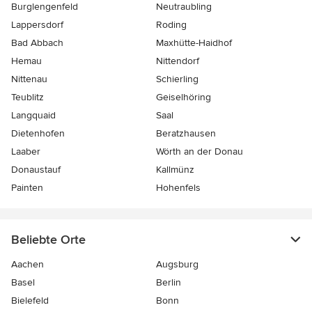
Burglengenfeld
Neutraubling
Lappersdorf
Roding
Bad Abbach
Maxhütte-Haidhof
Hemau
Nittendorf
Nittenau
Schierling
Teublitz
Geiselhöring
Langquaid
Saal
Dietenhofen
Beratzhausen
Laaber
Wörth an der Donau
Donaustauf
Kallmünz
Painten
Hohenfels
Beliebte Orte
Aachen
Augsburg
Basel
Berlin
Bielefeld
Bonn