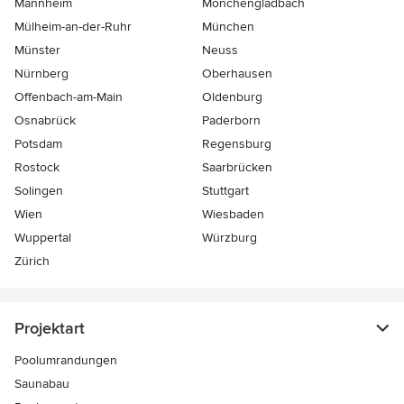
Mannheim
Mönchen­gladbach
Mülheim-an-der-Ruhr
München
Münster
Neuss
Nürnberg
Oberhausen
Offenbach-am-Main
Oldenburg
Osnabrück
Paderborn
Potsdam
Regensburg
Rostock
Saarbrücken
Solingen
Stuttgart
Wien
Wiesbaden
Wuppertal
Würzburg
Zürich
Projektart
Poolumrandungen
Saunabau