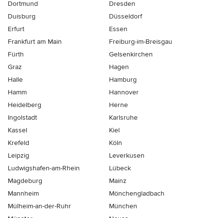
Dortmund
Dresden
Duisburg
Düsseldorf
Erfurt
Essen
Frankfurt am Main
Freiburg-im-Breisgau
Fürth
Gelsenkirchen
Graz
Hagen
Halle
Hamburg
Hamm
Hannover
Heidelberg
Herne
Ingolstadt
Karlsruhe
Kassel
Kiel
Krefeld
Köln
Leipzig
Leverkusen
Ludwigshafen-am-Rhein
Lübeck
Magdeburg
Mainz
Mannheim
Mönchen­gladbach
Mülheim-an-der-Ruhr
München