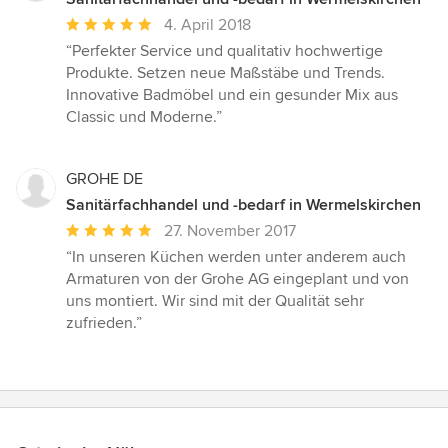
Durchschnittliche
4. April 2018
Bewertung:
“Perfekter Service und qualitativ hochwertige
5
Produkte. Setzen neue Maßstäbe und Trends.
von
Innovative Badmöbel und ein gesunder Mix aus
5
Classic und Moderne.”
Sternen
GROHE DE
Sanitärfachhandel und -bedarf in Wermelskirchen
Durchschnittliche
27. November 2017
Bewertung:
“In unseren Küchen werden unter anderem auch
5
Armaturen von der Grohe AG eingeplant und von
von
uns montiert. Wir sind mit der Qualität sehr
5
zufrieden.”
Sternen