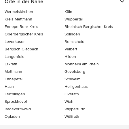
Orte in der Nähe
Wermelskirchen
Köln
Kreis Mettmann
Wuppertal
Ennepe-Ruhr-Kreis
Rheinisch-Bergischer Kreis
Oberbergischer Kreis
Solingen
Leverkusen
Remscheid
Bergisch Gladbach
Velbert
Langenfeld
Hilden
Erkrath
Monheim am Rhein
Mettmann
Gevelsberg
Ennepetal
Schwelm
Haan
Heiligenhaus
Leichlingen
Overath
Sprockhövel
Wiehl
Radevormwald
Wipperfürth
Opladen
Wülfrath