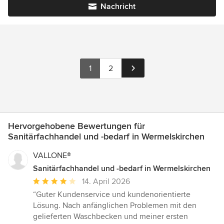
Nachricht
1
2
Hervorgehobene Bewertungen für
Sanitärfachhandel und -bedarf in Wermelskirchen
VALLONE®
Sanitärfachhandel und -bedarf in Wermelskirchen
Durchschnittliche
14. April 2026
Bewertung:
“Guter Kundenservice und kundenorientierte
4
Lösung. Nach anfänglichen Problemen mit den
von
gelieferten Waschbecken und meiner ersten