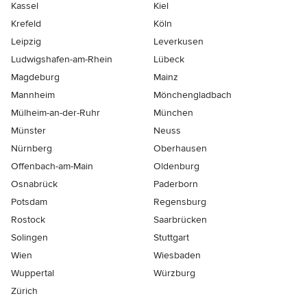
Kassel
Kiel
Krefeld
Köln
Leipzig
Leverkusen
Ludwigshafen-am-Rhein
Lübeck
Magdeburg
Mainz
Mannheim
Mönchen­gladbach
Mülheim-an-der-Ruhr
München
Münster
Neuss
Nürnberg
Oberhausen
Offenbach-am-Main
Oldenburg
Osnabrück
Paderborn
Potsdam
Regensburg
Rostock
Saarbrücken
Solingen
Stuttgart
Wien
Wiesbaden
Wuppertal
Würzburg
Zürich