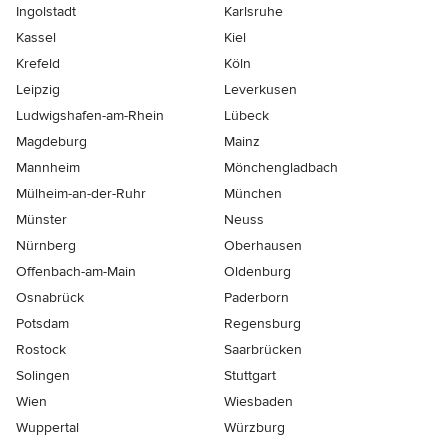
Ingolstadt
Karlsruhe
Kassel
Kiel
Krefeld
Köln
Leipzig
Leverkusen
Ludwigshafen-am-Rhein
Lübeck
Magdeburg
Mainz
Mannheim
Mönchen­gladbach
Mülheim-an-der-Ruhr
München
Münster
Neuss
Nürnberg
Oberhausen
Offenbach-am-Main
Oldenburg
Osnabrück
Paderborn
Potsdam
Regensburg
Rostock
Saarbrücken
Solingen
Stuttgart
Wien
Wiesbaden
Wuppertal
Würzburg