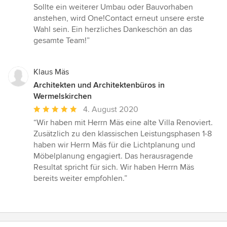
Sollte ein weiterer Umbau oder Bauvorhaben
anstehen, wird One!Contact erneut unsere erste
Wahl sein. Ein herzliches Dankeschön an das
gesamte Team!”
Klaus Mäs
Architekten und Architektenbüros in
Wermelskirchen
Durchschnittliche
4. August 2020
Bewertung:
“Wir haben mit Herrn Mäs eine alte Villa Renoviert.
5
Zusätzlich zu den klassischen Leistungsphasen 1-8
von
haben wir Herrn Mäs für die Lichtplanung und
5
Möbelplanung engagiert. Das herausragende
Sternen
Resultat spricht für sich. Wir haben Herrn Mäs
bereits weiter empfohlen.”