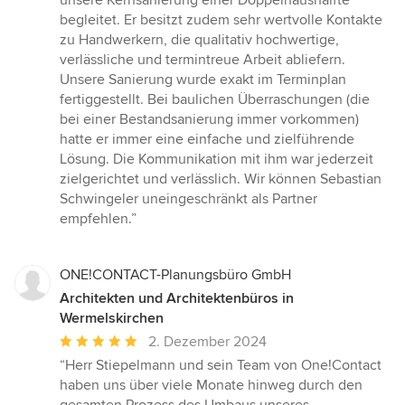
unsere Kernsanierung einer Doppelhaushälfte
5
begleitet. Er besitzt zudem sehr wertvolle Kontakte
Sternen
zu Handwerkern, die qualitativ hochwertige,
verlässliche und termintreue Arbeit abliefern.
Unsere Sanierung wurde exakt im Terminplan
fertiggestellt. Bei baulichen Überraschungen (die
bei einer Bestandsanierung immer vorkommen)
hatte er immer eine einfache und zielführende
Lösung. Die Kommunikation mit ihm war jederzeit
zielgerichtet und verlässlich. Wir können Sebastian
Schwingeler uneingeschränkt als Partner
empfehlen.”
ONE!CONTACT-Planungsbüro GmbH
Architekten und Architektenbüros in
Wermelskirchen
Durchschnittliche
2. Dezember 2024
Bewertung:
“Herr Stiepelmann und sein Team von One!Contact
5
haben uns über viele Monate hinweg durch den
von