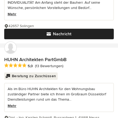
INDIVIDUALITÄT Am Anfang steht der Bauherr. Auf seine
Wünsche, persönlichen Vorstellungen und Bedürf...
Mehr
42657 Solingen
Nachricht
HUHN Architekten PartGmbB
Durchschnittliche Bewertung: 5 von 5 Sternen
5,0
(13 Bewertungen)
Beratung zu Zuschüssen
Als im Büro HUHN Architekten für den Wohnungsbau
zuständiger Partner biete ich Ihnen im Großraum Düsseldorf
Dienstleistungen rund um das Thema...
Mehr
Dipl. - Ing. Karsten Schmidt, Bussardweg 1, 41468 Neuss