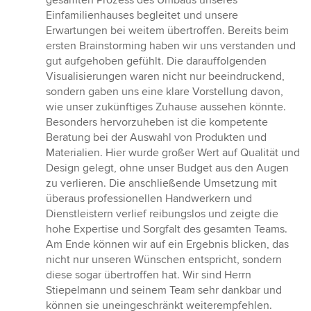
gesamten Prozess des Umbaus unseres
5
Einfamilienhauses begleitet und unsere
Sternen
Erwartungen bei weitem übertroffen. Bereits beim
ersten Brainstorming haben wir uns verstanden und
gut aufgehoben gefühlt. Die darauffolgenden
Visualisierungen waren nicht nur beeindruckend,
sondern gaben uns eine klare Vorstellung davon,
wie unser zukünftiges Zuhause aussehen könnte.
Besonders hervorzuheben ist die kompetente
Beratung bei der Auswahl von Produkten und
Materialien. Hier wurde großer Wert auf Qualität und
Design gelegt, ohne unser Budget aus den Augen
zu verlieren. Die anschließende Umsetzung mit
überaus professionellen Handwerkern und
Dienstleistern verlief reibungslos und zeigte die
hohe Expertise und Sorgfalt des gesamten Teams.
Am Ende können wir auf ein Ergebnis blicken, das
nicht nur unseren Wünschen entspricht, sondern
diese sogar übertroffen hat. Wir sind Herrn
Stiepelmann und seinem Team sehr dankbar und
können sie uneingeschränkt weiterempfehlen.