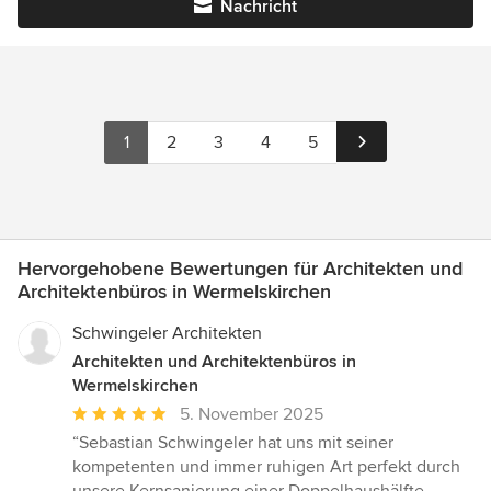
Nachricht
1
2
3
4
5
Hervorgehobene Bewertungen für Architekten und
Architektenbüros in Wermelskirchen
Schwingeler Architekten
Architekten und Architektenbüros in
Wermelskirchen
Durchschnittliche
5. November 2025
Bewertung:
“Sebastian Schwingeler hat uns mit seiner
5
kompetenten und immer ruhigen Art perfekt durch
von