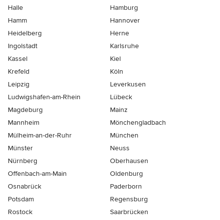
Halle
Hamburg
Hamm
Hannover
Heidelberg
Herne
Ingolstadt
Karlsruhe
Kassel
Kiel
Krefeld
Köln
Leipzig
Leverkusen
Ludwigshafen-am-Rhein
Lübeck
Magdeburg
Mainz
Mannheim
Mönchen­gladbach
Mülheim-an-der-Ruhr
München
Münster
Neuss
Nürnberg
Oberhausen
Offenbach-am-Main
Oldenburg
Osnabrück
Paderborn
Potsdam
Regensburg
Rostock
Saarbrücken