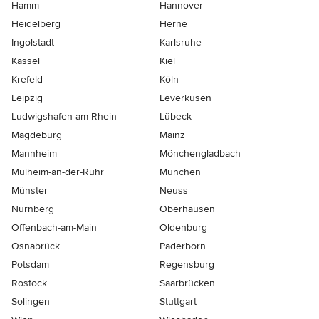
Hamm
Hannover
Heidelberg
Herne
Ingolstadt
Karlsruhe
Kassel
Kiel
Krefeld
Köln
Leipzig
Leverkusen
Ludwigshafen-am-Rhein
Lübeck
Magdeburg
Mainz
Mannheim
Mönchen­gladbach
Mülheim-an-der-Ruhr
München
Münster
Neuss
Nürnberg
Oberhausen
Offenbach-am-Main
Oldenburg
Osnabrück
Paderborn
Potsdam
Regensburg
Rostock
Saarbrücken
Solingen
Stuttgart