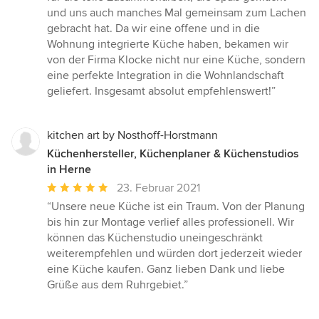
und uns auch manches Mal gemeinsam zum Lachen
gebracht hat. Da wir eine offene und in die
Wohnung integrierte Küche haben, bekamen wir
von der Firma Klocke nicht nur eine Küche, sondern
eine perfekte Integration in die Wohnlandschaft
geliefert. Insgesamt absolut empfehlenswert!”
kitchen art by Nosthoff-Horstmann
Küchenhersteller, Küchenplaner & Küchenstudios
in Herne
Durchschnittliche
23. Februar 2021
Bewertung:
“Unsere neue Küche ist ein Traum. Von der Planung
5
bis hin zur Montage verlief alles professionell. Wir
von
können das Küchenstudio uneingeschränkt
5
weiterempfehlen und würden dort jederzeit wieder
Sternen
eine Küche kaufen. Ganz lieben Dank und liebe
Grüße aus dem Ruhrgebiet.”