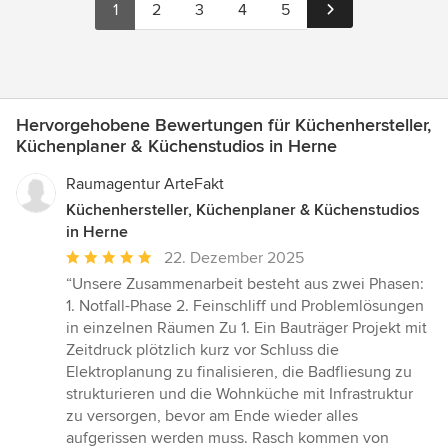
1
2
3
4
5
Hervorgehobene Bewertungen für Küchenhersteller,
Küchenplaner & Küchenstudios in Herne
Raumagentur ArteFakt
Küchenhersteller, Küchenplaner & Küchenstudios
in Herne
Durchschnittliche
22. Dezember 2025
Bewertung:
“Unsere Zusammenarbeit besteht aus zwei Phasen:
5
1. Notfall-Phase 2. Feinschliff und Problemlösungen
von
in einzelnen Räumen Zu 1. Ein Bauträger Projekt mit
5
Zeitdruck plötzlich kurz vor Schluss die
Sternen
Elektroplanung zu finalisieren, die Badfliesung zu
strukturieren und die Wohnküche mit Infrastruktur
zu versorgen, bevor am Ende wieder alles
aufgerissen werden muss. Rasch kommen von