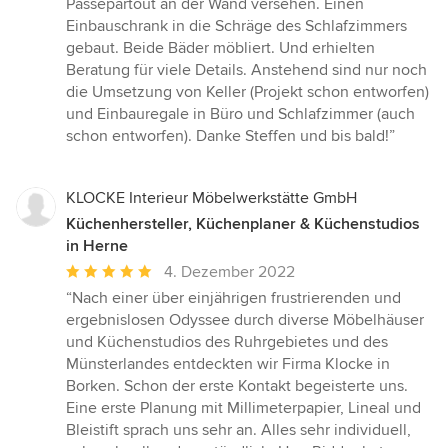
Passepartout an der Wand versehen. Einen
Einbauschrank in die Schräge des Schlafzimmers
gebaut. Beide Bäder möbliert. Und erhielten
Beratung für viele Details. Anstehend sind nur noch
die Umsetzung von Keller (Projekt schon entworfen)
und Einbauregale in Büro und Schlafzimmer (auch
schon entworfen). Danke Steffen und bis bald!”
KLOCKE Interieur Möbelwerkstätte GmbH
Küchenhersteller, Küchenplaner & Küchenstudios
in Herne
Durchschnittliche
4. Dezember 2022
Bewertung:
“Nach einer über einjährigen frustrierenden und
5
ergebnislosen Odyssee durch diverse Möbelhäuser
von
und Küchenstudios des Ruhrgebietes und des
5
Münsterlandes entdeckten wir Firma Klocke in
Sternen
Borken. Schon der erste Kontakt begeisterte uns.
Eine erste Planung mit Millimeterpapier, Lineal und
Bleistift sprach uns sehr an. Alles sehr individuell,